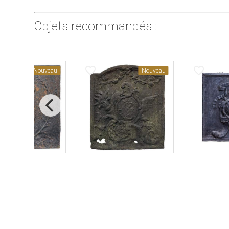
Objets recommandés :
favorite_border
favorite_border
Nouveau
Nouveau