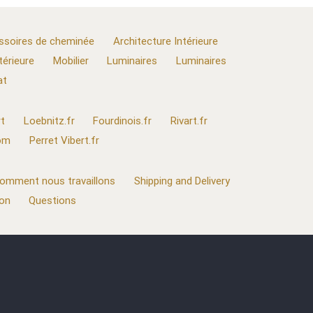
ssoires de cheminée
Architecture Intérieure
térieure
Mobilier
Luminaires
Luminaires
at
t
Loebnitz.fr
Fourdinois.fr
Rivart.fr
com
Perret Vibert.fr
omment nous travaillons
Shipping and Delivery
ion
Questions