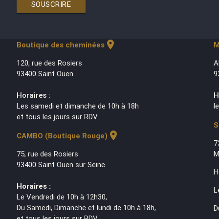
SOUSCRIRE
location_on
Boutique des cheminées
M
120, rue des Rosiers
A
93400 Saint Ouen
9
Horaires :
H
Les samedi et dimanche de 10h à 18h
l
et tous les jours sur RDV.
S
location_on
CAMBO (Boutique Rouge)
7
75, rue des Rosiers
M
93400 Saint Ouen sur Seine
H
Horaires :
L
Le Vendredi de 10h à 12h30,
Du Samedi, Dimanche et lundi de 10h à 18h,
D
et tous les jours sur RDV.