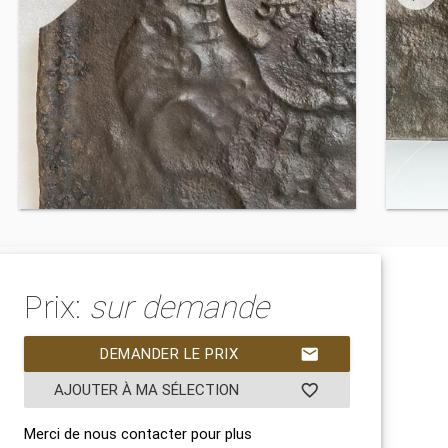
Prix:
sur demande
DEMANDER LE PRIX
mail
AJOUTER À MA SÉLECTION
favorite_border
Merci de nous contacter pour plus