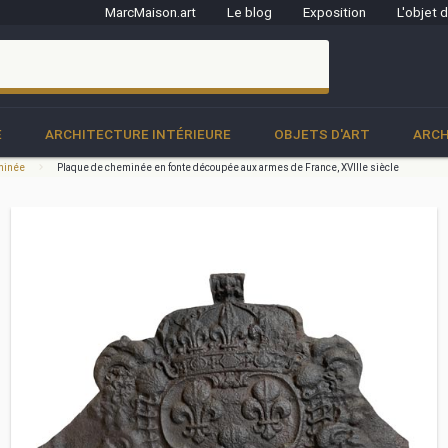
MarcMaison.art
Le blog
Exposition
L'objet 
clo
E
ARCHITECTURE INTÉRIEURE
OBJETS D'ART
ARCH
minée
Plaque de cheminée en fonte découpée aux armes de France, XVIIIe siècle