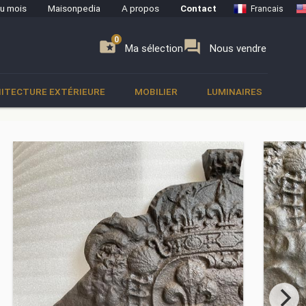
du mois
Maisonpedia
A propos
Contact
Francais
0
0
se
folder_special
forum
Ma sélection
Nous vendre
ITECTURE EXTÉRIEURE
MOBILIER
LUMINAIRES