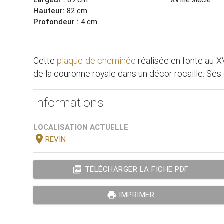
Hauteur:
82 cm
Profondeur :
4 cm
Cette
plaque de cheminée
réalisée en fonte au 
de la couronne royale dans un décor rocaille. Se
Informations
LOCALISATION ACTUELLE
location_on
REVIN
picture_as_pdf
TÉLÉCHARGER LA FICHE PDF
print
IMPRIMER