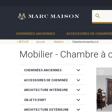
account_box
search
CHEMINÉES ANCIENNES
ACCESSOIRES DE CHEMINÉ
< RETOUR
Accueil
Mobilier
Chambre à coucher, Lit
Mobilier - Chambre à c
expand_more
CHEMINÉES ANCIENNES
favorite_border
expand_more
ACCESSOIRES DE CHEMINÉE
expand_more
ARCHITECTURE INTÉRIEURE
expand_more
OBJETS D'ART
expand_more
ARCHITECTURE EXTÉRIEURE