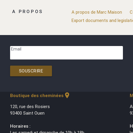
A PROPOS
A propos de Marc Maison
C
Export documents and legislat
Email
SOUSCRIRE
location_on
Boutique des cheminées
M
120, rue des Rosiers
A
93400 Saint Ouen
9
Horaires :
H
Les samedi et dimanche de 10h à 18h
l