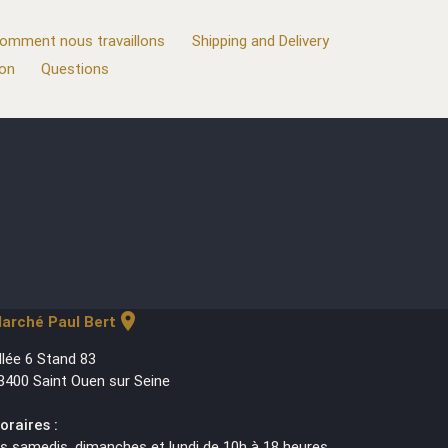
omment nous travaillons
Shipping and Delivery
ion
Questions
location_on
arché Paul Bert
llée 6 Stand 83
3400 Saint Ouen sur Seine
oraires :
es samedis, dimanches et lundi de 10h à 18 heures