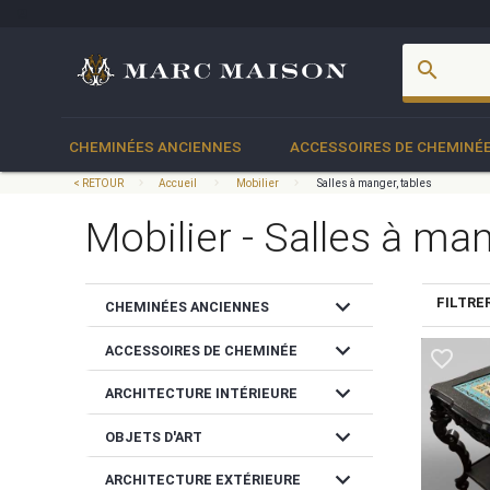
account_box
search
CHEMINÉES ANCIENNES
ACCESSOIRES DE CHEMINÉ
< RETOUR
Accueil
Mobilier
Salles à manger, tables
Mobilier - Salles à ma
expand_more
FILTRE
CHEMINÉES ANCIENNES
expand_more
ACCESSOIRES DE CHEMINÉE
favorite_border
expand_more
ARCHITECTURE INTÉRIEURE
expand_more
OBJETS D'ART
expand_more
ARCHITECTURE EXTÉRIEURE