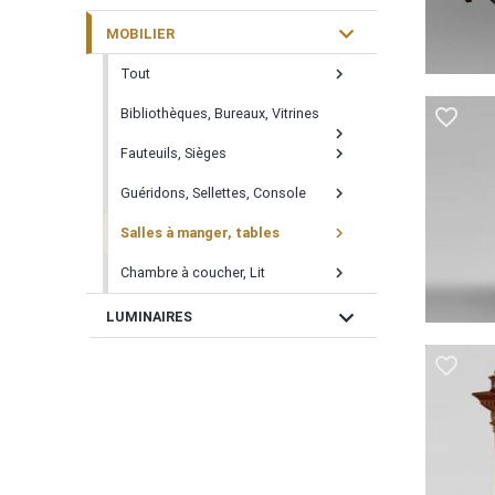
expand_more
MOBILIER
Tout
chevron_right
favorite_border
Bibliothèques, Bureaux, Vitrines
chevron_right
Fauteuils, Sièges
chevron_right
Guéridons, Sellettes, Console
chevron_right
Salles à manger, tables
chevron_right
Chambre à coucher, Lit
chevron_right
expand_more
LUMINAIRES
favorite_border