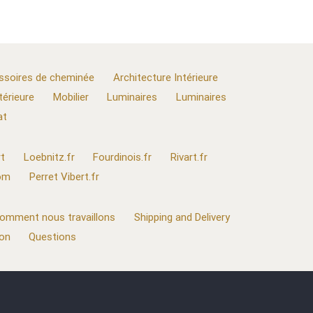
ssoires de cheminée
Architecture Intérieure
térieure
Mobilier
Luminaires
Luminaires
at
t
Loebnitz.fr
Fourdinois.fr
Rivart.fr
com
Perret Vibert.fr
omment nous travaillons
Shipping and Delivery
ion
Questions