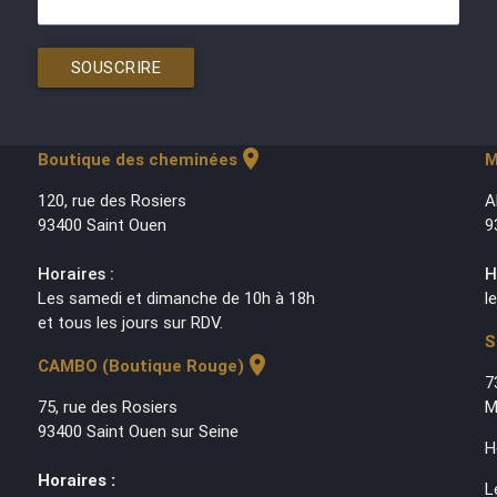
SOUSCRIRE
location_on
Boutique des cheminées
M
120, rue des Rosiers
A
93400 Saint Ouen
9
Horaires :
H
Les samedi et dimanche de 10h à 18h
l
et tous les jours sur RDV.
S
location_on
CAMBO (Boutique Rouge)
7
75, rue des Rosiers
M
93400 Saint Ouen sur Seine
H
Horaires :
L