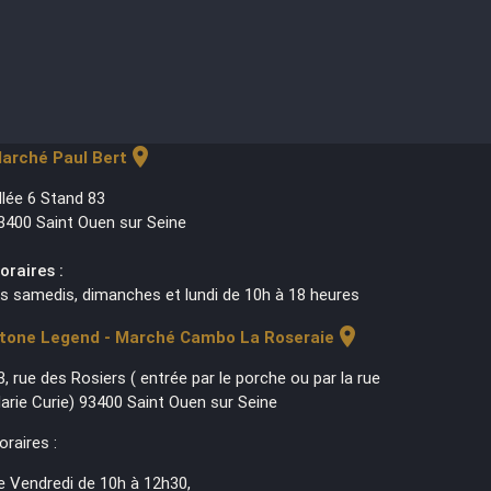
location_on
arché Paul Bert
llée 6 Stand 83
3400 Saint Ouen sur Seine
oraires :
es samedis, dimanches et lundi de 10h à 18 heures
location_on
tone Legend - Marché Cambo La Roseraie
3, rue des Rosiers ( entrée par le porche ou par la rue
arie Curie) 93400 Saint Ouen sur Seine
oraires :
e Vendredi de 10h à 12h30,