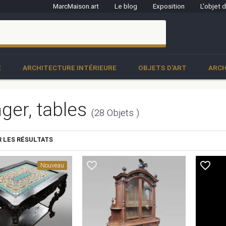
MarcMaison.art
Le blog
Exposition
L'objet 
clo
E
ARCHITECTURE INTÉRIEURE
OBJETS D'ART
ARCH
nger, tables
(28 Objets )
R LES RÉSULTATS
favorite_border
favorite_border
Nouveau