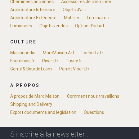
Cheminées anciennes
Accessoires de cheminée
Architecture Intérieure
Objets d'art
Architecture Extérieure
Mobilier
Luminaires
Luminaires
Objets vendus
Option d'achat
CULTURE
Maisonpedia
MarcMaison.Art
Loebnitz.fr
Fourdinois.fr
Rivart.fr
Tusey.fr
Gentil & Bourdet.com
Perret Vibert.fr
A PROPOS
A propos de Marc Maison
Comment nous travaillons
Shipping and Delivery
Export documents and legislation
Questions
S'inscrire à la newsletter :