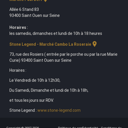
Allée 6 Stand 83
93400 Saint Ouen sur Seine
Horaires :
les samedis, dimanches et lundi de 10h à 18 heures
location_on
Stone Legend - Marché Cambo La Roseraie
73, rue des Rosiers ( entrée par le porche ou par la rue Marie
Curie) 93400 Saint Ouen sur Seine
Horaires :
Le Vendredi de 10h à 12h30,
Du Samedi, Dimanche et lundi de 10h à 18h,
et tous les jours sur RDV.
Stone Legend :
www.stone-legend.com
Copyright © 2007-2026
Politique de confidentialité
-
Conditions de