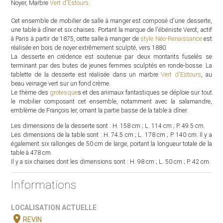
Noyer, Marbre
Vert d'Estours
.
Cet ensemble de mobilier de salle à manger est composé d'une desserte,
une table à dîner et six chaises. Portant la marque de l'ébéniste Verot, actif
à Paris à partir de 1875, cette salle à manger de
style Néo-Renaissance
est
réalisée en bois de noyer extrêmement sculpté, vers 1880.
La desserte en crédence est soutenue par deux montants fuselés se
terminant par des butes de jeunes femmes sculptés en ronde-bosse. La
tablette de la desserte est réalisée dans un marbre
Vert d'Estours
, au
beau veinage vert sur un fond crème.
Le thème des
grotesque
s et des animaux fantastiques se déploie sur tout
le mobilier composant cet ensemble, notamment avec la salamandre,
emblème de François Ier, ornant la partie basse de la table à dîner.
Les dimensions de la desserte sont : H. 158 cm ; L. 114 cm ; P. 49.5 cm.
Les dimensions de la table sont : H. 74.5 cm ; L. 178 cm ; P. 140 cm. Il y a
également six rallonges de 50 cm de large, portant la longueur totale de la
table à 478 cm.
Il y a six chaises dont les dimensions sont : H. 98 cm ; L. 50 cm ; P. 42 cm.
Informations
LOCALISATION ACTUELLE
location_on
REVIN