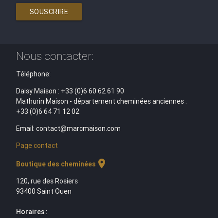
SOUSCRIRE
Nous contacter:
Téléphone:
Daisy Maison : +33 (0)6 60 62 61 90
Mathurin Maison - département cheminées anciennes :
+33 (0)6 64 71 12 02
Email: contact@marcmaison.com
Page contact
location_on
Boutique des cheminées
120, rue des Rosiers
93400 Saint Ouen
Horaires :