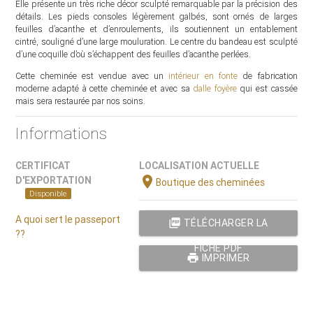
Elle présente un très riche décor sculpté remarquable par la précision des
détails. Les pieds consoles légèrement galbés, sont ornés de larges
feuilles d’acanthe et d’enroulements, ils soutiennent un entablement
cintré, souligné d’une large mouluration. Le centre du bandeau est sculpté
d’une coquille d’où s’échappent des feuilles d’acanthe perlées.
Cette cheminée est vendue avec un
intérieur en fonte
de fabrication
moderne adapté à cette cheminée et avec sa
dalle foyère
qui est cassée
mais sera restaurée par nos soins.
Informations
CERTIFICAT
LOCALISATION ACTUELLE
location_on
D'EXPORTATION
Boutique des cheminées
Disponible
A quoi sert le passeport
picture_as_pdf
TÉLÉCHARGER LA
??
FICHE PDF
print
IMPRIMER