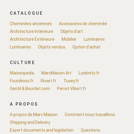
CATALOGUE
Cheminées anciennes
Accessoires de cheminée
Architecture Intérieure
Objets d'art
Architecture Extérieure
Mobilier
Luminaires
Luminaires
Objets vendus
Option d'achat
CULTURE
Maisonpedia
MarcMaison.Art
Loebnitz.fr
Fourdinois.fr
Rivart.fr
Tusey.fr
Gentil & Bourdet.com
Perret Vibert.fr
A PROPOS
A propos de Marc Maison
Comment nous travaillons
Shipping and Delivery
Export documents and legislation
Questions