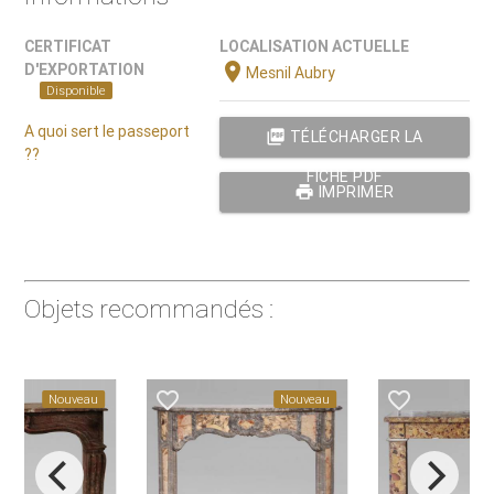
CERTIFICAT
LOCALISATION ACTUELLE
location_on
D'EXPORTATION
Mesnil Aubry
Disponible
A quoi sert le passeport
picture_as_pdf
TÉLÉCHARGER LA
??
FICHE PDF
print
IMPRIMER
Objets recommandés :
favorite_border
favorite_border
favorite_
Nouveau
Nouveau