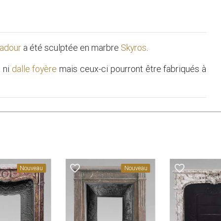
adour
a été sculptée en marbre
Skyros
.
t
ni
dalle foyère
mais ceux-ci pourront être fabriqués à
favorite_border
favorite_border
Nouveau
Nouveau