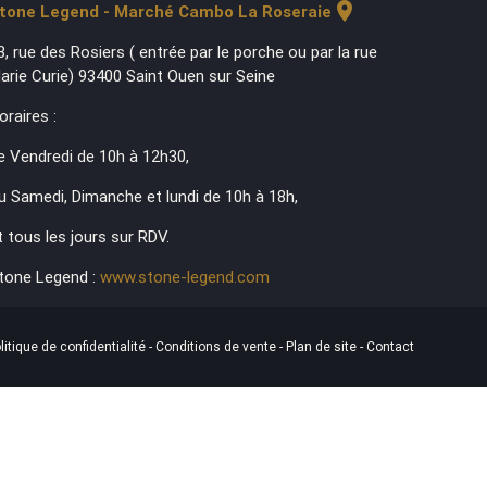
location_on
tone Legend - Marché Cambo La Roseraie
3, rue des Rosiers ( entrée par le porche ou par la rue
arie Curie) 93400 Saint Ouen sur Seine
oraires :
e Vendredi de 10h à 12h30,
u Samedi, Dimanche et lundi de 10h à 18h,
t tous les jours sur RDV.
tone Legend :
www.stone-legend.com
litique de confidentialité
-
Conditions de vente
-
Plan de site
-
Contact