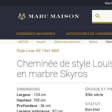
Marc
account_box
search
CHEMINÉES ANCIENNES
ACCESSOIRES DE CHEMINÉ
< RETOUR
Accueil
Cheminées anciennes
Marbre
Chemi
Style Louis XV / Ref.4303
Cheminée de style Lou
en marbre Skyros
DIMENSIONS
ÉPOQUE ET P
Largeur :
124 cm
XIXe siècle
Hauteur:
103 cm
STATUT:
Profondeur :
36 cm
Bon état
Largeur intérieure :
87 cm