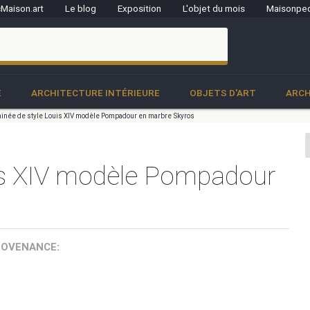
Maison.art
Le blog
Exposition
L'objet du mois
Maisonped
clo
E
ARCHITECTURE INTÉRIEURE
OBJETS D'ART
ARCH
née de style Louis XIV modèle Pompadour en marbre Skyros
is XIV modèle Pompadour
ROVENANCE: