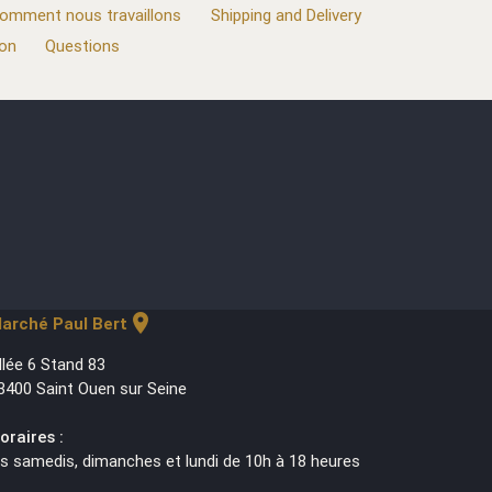
omment nous travaillons
Shipping and Delivery
ion
Questions
location_on
arché Paul Bert
llée 6 Stand 83
3400 Saint Ouen sur Seine
oraires :
es samedis, dimanches et lundi de 10h à 18 heures