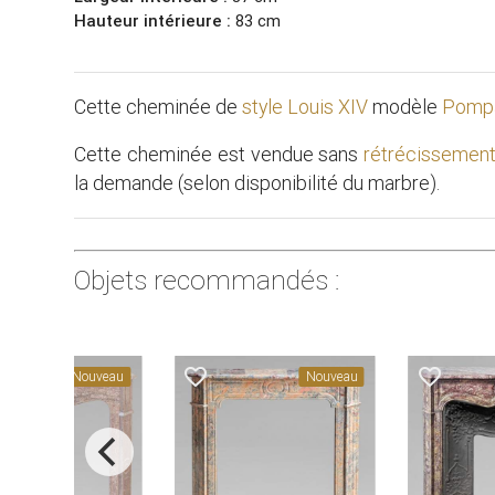
Hauteur intérieure :
83 cm
Cette cheminée de
style Louis XIV
modèle
Pomp
Cette cheminée est vendue sans
rétrécissemen
la demande (selon disponibilité du marbre).
Objets recommandés :
favorite_border
favorite_border
Nouveau
Nouveau