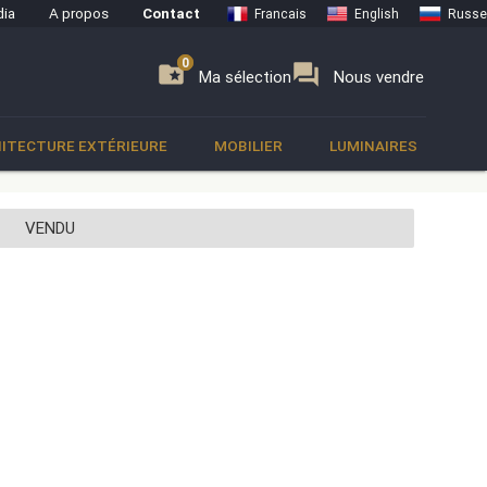
ia
A propos
Contact
Francais
English
Russe
0
0
se
folder_special
forum
Ma sélection
Nous vendre
ITECTURE EXTÉRIEURE
MOBILIER
LUMINAIRES
VENDU