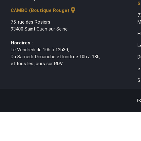
S
location_on
CAMBO (Boutique Rouge)
7
75, rue des Rosiers
M
93400 Saint Ouen sur Seine
H
Horaires :
L
Le Vendredi de 10h à 12h30,
Du Samedi, Dimanche et lundi de 10h à 18h,
D
et tous les jours sur RDV.
e
S
Po