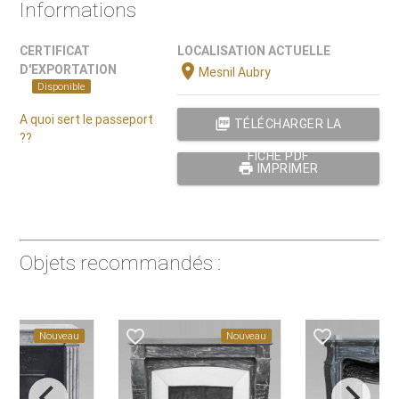
Informations
CERTIFICAT
LOCALISATION ACTUELLE
location_on
D'EXPORTATION
Mesnil Aubry
Disponible
A quoi sert le passeport
picture_as_pdf
TÉLÉCHARGER LA
??
FICHE PDF
print
IMPRIMER
Objets recommandés :
favorite_border
favorite_border
Nouveau
Nouveau