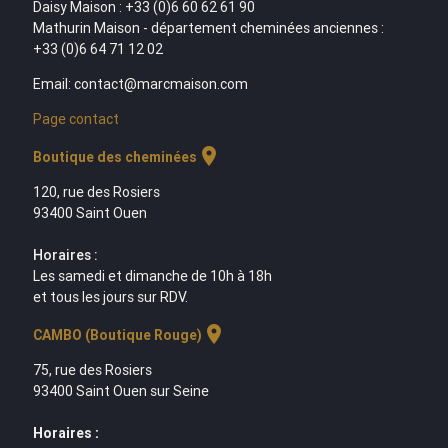
Daisy Maison : +33 (0)6 60 62 61 90
Mathurin Maison - département cheminées anciennes :
+33 (0)6 64 71 12 02
Email: contact@marcmaison.com
Page contact
location_on
Boutique des cheminées
120, rue des Rosiers
93400 Saint Ouen
Horaires :
Les samedi et dimanche de 10h à 18h
et tous les jours sur RDV.
location_on
CAMBO (Boutique Rouge)
75, rue des Rosiers
93400 Saint Ouen sur Seine
Horaires :