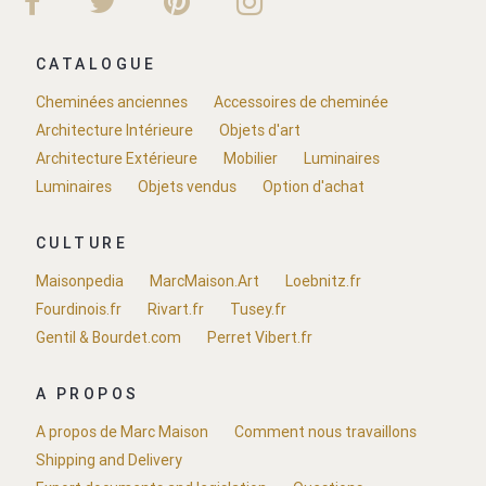
CATALOGUE
Cheminées anciennes
Accessoires de cheminée
Architecture Intérieure
Objets d'art
Architecture Extérieure
Mobilier
Luminaires
Luminaires
Objets vendus
Option d'achat
CULTURE
Maisonpedia
MarcMaison.Art
Loebnitz.fr
Fourdinois.fr
Rivart.fr
Tusey.fr
Gentil & Bourdet.com
Perret Vibert.fr
A PROPOS
A propos de Marc Maison
Comment nous travaillons
Shipping and Delivery