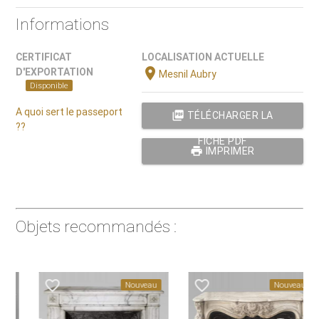
Informations
CERTIFICAT
LOCALISATION ACTUELLE
location_on
D'EXPORTATION
Mesnil Aubry
Disponible
A quoi sert le passeport
picture_as_pdf
TÉLÉCHARGER LA
??
FICHE PDF
print
IMPRIMER
Objets recommandés :
favorite_border
favorite_border
Nouveau
Nouveau