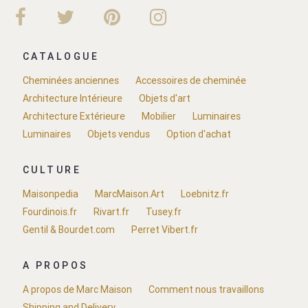
CATALOGUE
Cheminées anciennes
Accessoires de cheminée
Architecture Intérieure
Objets d'art
Architecture Extérieure
Mobilier
Luminaires
Luminaires
Objets vendus
Option d'achat
CULTURE
Maisonpedia
MarcMaison.Art
Loebnitz.fr
Fourdinois.fr
Rivart.fr
Tusey.fr
Gentil & Bourdet.com
Perret Vibert.fr
A PROPOS
A propos de Marc Maison
Comment nous travaillons
Shipping and Delivery