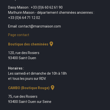
Daisy Maison : +33 (0)6 60 62 61 90
Mathurin Maison - département cheminées anciennes :
+33 (0)6 64 71 12 02
Email: contact@marcmaison.com
Page contact
location_on
Boutique des cheminées
120, rue des Rosiers
93400 Saint Ouen
Horaires :
Les samedi et dimanche de 10h à 18h
et tous les jours sur RDV.
location_on
CAMBO (Boutique Rouge)
75, rue des Rosiers
93400 Saint Ouen sur Seine