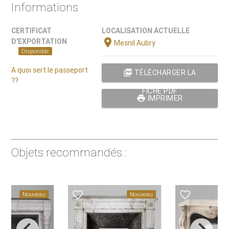
Informations
CERTIFICAT
LOCALISATION ACTUELLE
location_on
D'EXPORTATION
Mesnil Aubry
Disponible
A quoi sert le passeport
picture_as_pdf
TÉLÉCHARGER LA
??
FICHE PDF
print
IMPRIMER
Objets recommandés :
favorite_border
favorite_border
favorite_border
Nouveau
Nouveau