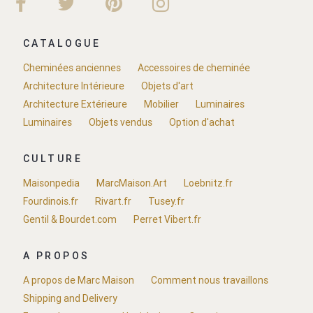
CATALOGUE
Cheminées anciennes
Accessoires de cheminée
Architecture Intérieure
Objets d'art
Architecture Extérieure
Mobilier
Luminaires
Luminaires
Objets vendus
Option d'achat
CULTURE
Maisonpedia
MarcMaison.Art
Loebnitz.fr
Fourdinois.fr
Rivart.fr
Tusey.fr
Gentil & Bourdet.com
Perret Vibert.fr
A PROPOS
A propos de Marc Maison
Comment nous travaillons
Shipping and Delivery