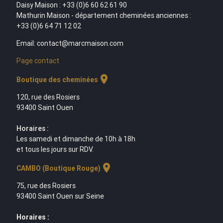
Daisy Maison : +33 (0)6 60 62 61 90
Mathurin Maison - département cheminées anciennes :
+33 (0)6 64 71 12 02
Email: contact@marcmaison.com
Page contact
location_on
Boutique des cheminées
120, rue des Rosiers
93400 Saint Ouen
Horaires :
Les samedi et dimanche de 10h à 18h
et tous les jours sur RDV.
location_on
CAMBO (Boutique Rouge)
75, rue des Rosiers
93400 Saint Ouen sur Seine
Horaires :