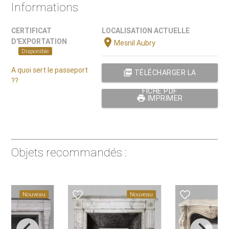
Informations
CERTIFICAT
LOCALISATION ACTUELLE
location_on
D'EXPORTATION
Mesnil Aubry
Disponible
A quoi sert le passeport
picture_as_pdf
TÉLÉCHARGER LA
??
FICHE PDF
print
IMPRIMER
Objets recommandés :
favorite_border
favorite_border
ouveau
Nouveau
Nouve