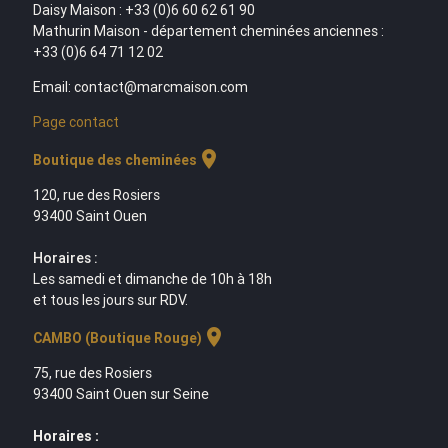
Daisy Maison : +33 (0)6 60 62 61 90
Mathurin Maison - département cheminées anciennes :
+33 (0)6 64 71 12 02
Email: contact@marcmaison.com
Page contact
location_on
Boutique des cheminées
120, rue des Rosiers
93400 Saint Ouen
Horaires :
Les samedi et dimanche de 10h à 18h
et tous les jours sur RDV.
location_on
CAMBO (Boutique Rouge)
75, rue des Rosiers
93400 Saint Ouen sur Seine
Horaires :