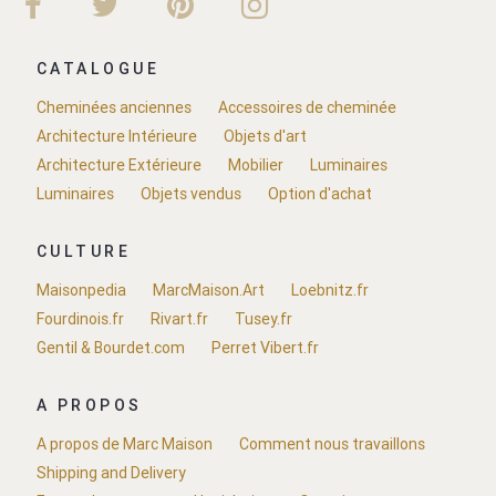
CATALOGUE
Cheminées anciennes
Accessoires de cheminée
Architecture Intérieure
Objets d'art
Architecture Extérieure
Mobilier
Luminaires
Luminaires
Objets vendus
Option d'achat
CULTURE
Maisonpedia
MarcMaison.Art
Loebnitz.fr
Fourdinois.fr
Rivart.fr
Tusey.fr
Gentil & Bourdet.com
Perret Vibert.fr
A PROPOS
A propos de Marc Maison
Comment nous travaillons
Shipping and Delivery