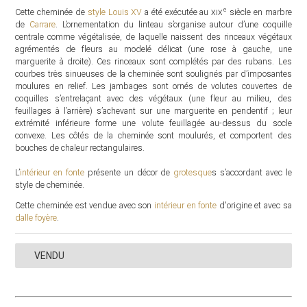
e
Cette cheminée de
style Louis XV
a été exécutée au
xix
siècle en marbre
de
Carrare
. L’ornementation du linteau s’organise autour d’une coquille
centrale comme végétalisée, de laquelle naissent des rinceaux végétaux
agrémentés de fleurs au modelé délicat (une rose à gauche, une
marguerite à droite). Ces rinceaux sont complétés par des rubans. Les
courbes très sinueuses de la cheminée sont soulignés par d’imposantes
moulures en relief. Les jambages sont ornés de volutes couvertes de
coquilles s’entrelaçant avec des végétaux (une fleur au milieu, des
feuillages à l’arrière) s’achevant sur une marguerite en pendentif ; leur
extrémité inférieure forme une volute feuillagée au-dessus du socle
convexe. Les côtés de la cheminée sont moulurés, et comportent des
bouches de chaleur rectangulaires.
L’
intérieur en fonte
présente un décor de
grotesque
s s’accordant avec le
style de cheminée.
Cette cheminée est vendue avec son
intérieur en fonte
d'origine et avec sa
dalle foyère
.
VENDU