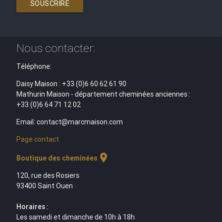
SOUSCRIRE
Nous contacter:
Téléphone:
Daisy Maison : +33 (0)6 60 62 61 90
Mathurin Maison - département cheminées anciennes :
+33 (0)6 64 71 12 02
Email: contact@marcmaison.com
Page contact
location_on
Boutique des cheminées
120, rue des Rosiers
93400 Saint Ouen
Horaires :
Les samedi et dimanche de 10h à 18h