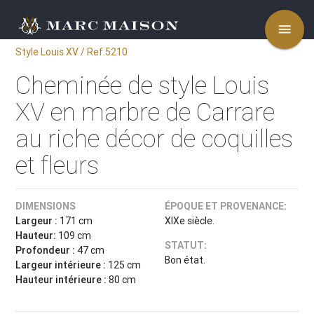
menu
Style Louis XV / Ref.5210
Cheminée de style Louis
XV en marbre de Carrare
au riche décor de coquilles
et fleurs
DIMENSIONS
ÉPOQUE ET PROVENANCE:
Largeur :
171 cm
XIXe siècle.
Hauteur:
109 cm
STATUT:
Profondeur :
47 cm
Bon état.
Largeur intérieure :
125 cm
Hauteur intérieure :
80 cm