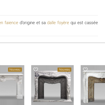
 en faïence
d'origine et sa
dalle foyère
qui est cassée
favorite_border
favorite_border
Nouveau
Nouveau