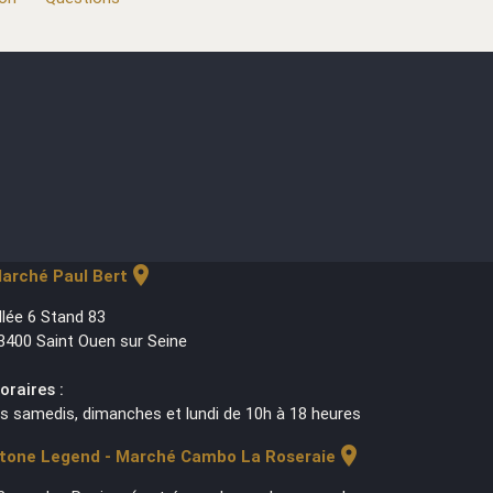
location_on
arché Paul Bert
llée 6 Stand 83
3400 Saint Ouen sur Seine
oraires :
es samedis, dimanches et lundi de 10h à 18 heures
location_on
tone Legend - Marché Cambo La Roseraie