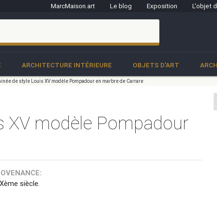
MarcMaison.art
Le blog
Exposition
L'objet 
clo
E
ARCHITECTURE INTÉRIEURE
OBJETS D'ART
ARCH
née de style Louis XV modèle Pompadour en marbre de Carrare
is XV modèle Pompadour
ROVENANCE:
IXème siècle.