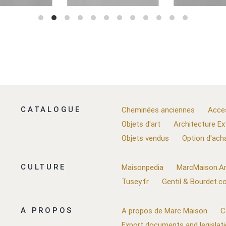
CATALOGUE
Cheminées anciennes
Acce
Objets d'art
Architecture Ex
Objets vendus
Option d'ach
CULTURE
Maisonpedia
MarcMaison.Ar
Tusey.fr
Gentil & Bourdet.
A PROPOS
A propos de Marc Maison
C
Export documents and legislat