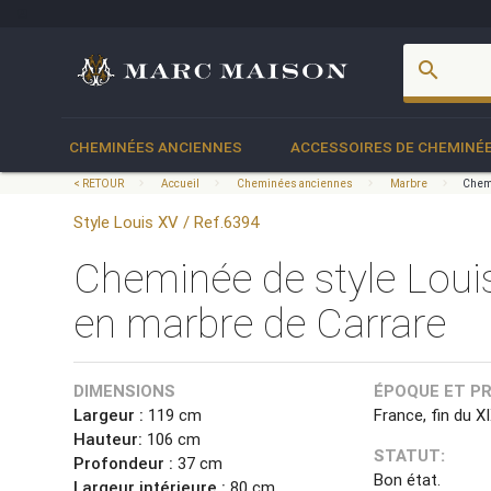
account_box
search
CHEMINÉES ANCIENNES
ACCESSOIRES DE CHEMINÉ
< RETOUR
Accueil
Cheminées anciennes
Marbre
Chemi
Style Louis XV / Ref.6394
Cheminée de style Lou
en marbre de Carrare
DIMENSIONS
ÉPOQUE ET P
Largeur :
119 cm
France, fin du X
Hauteur:
106 cm
STATUT:
Profondeur :
37 cm
Bon état.
Largeur intérieure :
80 cm