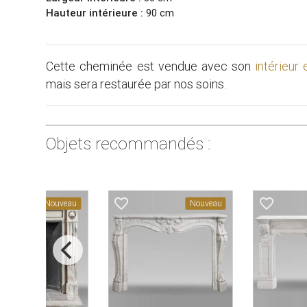
Hauteur intérieure :
90 cm
Cette cheminée est vendue avec son
intérieur
mais sera restaurée par nos soins.
Objets recommandés :
favorite_border
favorite_border
Nouveau
Nouveau