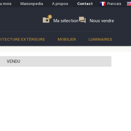
du mois
Maisonpedia
A propos
Contact
Francais
0
0
se
folder_special
forum
Ma sélection
Nous vendre
ITECTURE EXTÉRIEURE
MOBILIER
LUMINAIRES
VENDU