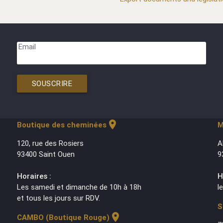
Email
SOUSCRIRE
location_on
Boutique des cheminées
M
120, rue des Rosiers
A
93400 Saint Ouen
9
Horaires :
H
Les samedi et dimanche de 10h à 18h
l
et tous les jours sur RDV.
S
location_on
CAMBO (Boutique Rouge)