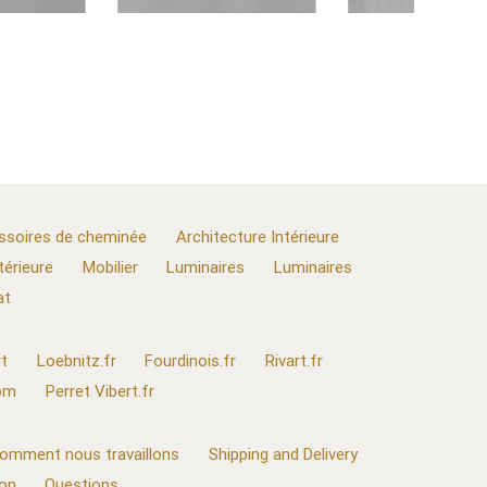
ssoires de cheminée
Architecture Intérieure
térieure
Mobilier
Luminaires
Luminaires
at
t
Loebnitz.fr
Fourdinois.fr
Rivart.fr
com
Perret Vibert.fr
omment nous travaillons
Shipping and Delivery
ion
Questions