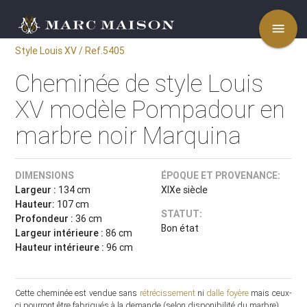
menu
Style Louis XV / Ref.5405
Cheminée de style Louis
XV modèle Pompadour en
marbre noir Marquina
DIMENSIONS
ÉPOQUE ET PROVENANCE:
Largeur :
134 cm
XIXe siècle
Hauteur:
107 cm
STATUT:
Profondeur :
36 cm
Bon état
Largeur intérieure :
86 cm
Hauteur intérieure :
96 cm
Cette cheminée est vendue sans
rétrécissement
ni
dalle foyère
mais ceux-
ci pourront être fabriqués à la demande (selon disponibilité du marbre).