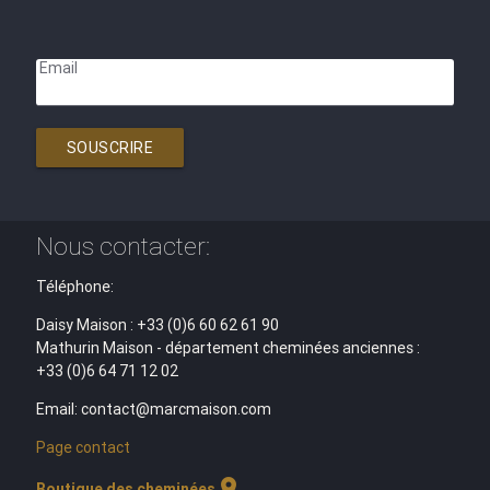
Email
SOUSCRIRE
Nous contacter:
Téléphone:
Daisy Maison : +33 (0)6 60 62 61 90
Mathurin Maison - département cheminées anciennes :
+33 (0)6 64 71 12 02
Email: contact@marcmaison.com
Page contact
location_on
Boutique des cheminées