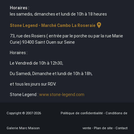
Horaires :
les samedis, dimanches et lundi de 10h à 18 heures
location_on
Stone Legend - Marché Cambo La Roseraie
73, rue des Rosiers ( entrée par le porche ou par la rue Marie
Curie) 93400 Saint Ouen sur Seine
Horaires :
Le Vendredi de 10h à 12h30,
Du Samedi, Dimanche et lundi de 10h à 18h,
et tous les jours sur RDV.
Stone Legend :
www.stone-legend.com
Copyright © 2007-2026
Politique de confidentialité
-
Conditions de
Galerie Marc Maison
vente
-
Plan de site
-
Contact