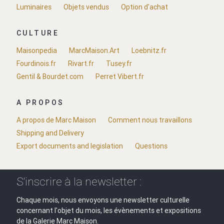
Luminaires
Objets vendus
Option d'achat
CULTURE
Maisonpedia
MarcMaison.Art
Loebnitz.fr
Fourdinois.fr
Rivart.fr
Tusey.fr
Gentil & Bourdet.com
Perret Vibert.fr
A PROPOS
A propos de Marc Maison
Comment nous travaillons
Shipping and Delivery
Export documents and legislation
Questions
S'inscrire à la newsletter :
Chaque mois, nous envoyons une newsletter culturelle
concernant l'objet du mois, les évènements et expositions
de la Galerie Marc Maison.