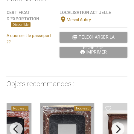
CERTIFICAT
LOCALISATION ACTUELLE
location_on
D'EXPORTATION
Mesnil Aubry
Disponible
A quoi sert le passeport
picture_as_pdf
TÉLÉCHARGER LA
??
FICHE PDF
print
IMPRIMER
Objets recommandés :
favorite_border
favorite_border
Nouveau
Nouveau