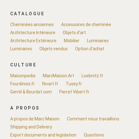
CATALOGUE
Cheminées anciennes
Accessoires de cheminée
Architecture Intérieure
Objets d'art
Architecture Extérieure
Mobilier
Luminaires
Luminaires
Objets vendus
Option d'achat
CULTURE
Maisonpedia
MarcMaison.Art
Loebnitz.fr
Fourdinois.fr
Rivart.fr
Tusey.fr
Gentil & Bourdet.com
Perret Vibert.fr
A PROPOS
A propos de Marc Maison
Comment nous travaillons
Shipping and Delivery
Export documents and legislation
Questions