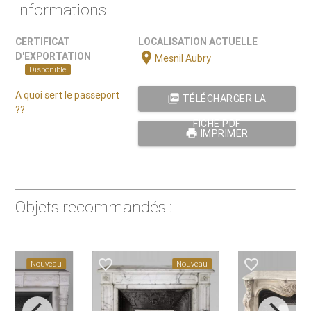
Informations
CERTIFICAT
LOCALISATION ACTUELLE
location_on
D'EXPORTATION
Mesnil Aubry
Disponible
A quoi sert le passeport
picture_as_pdf
TÉLÉCHARGER LA
??
FICHE PDF
print
IMPRIMER
Objets recommandés :
favorite_border
favorite_border
Nouveau
Nouveau