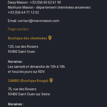
Daisy Maison : +33 (0)6 60 62 61 90
Mathurin Maison - département cheminées anciennes :
+33 (0)6 64 71 12 02
Email: contact@marcmaison.com
Page contact
location_on
Boutique des cheminées
120, rue des Rosiers
93400 Saint Ouen
Horaires :
Les samedi et dimanche de 10h à 18h
et tous les jours sur RDV.
location_on
CAMBO (Boutique Rouge)
75, rue des Rosiers
93400 Saint Ouen sur Seine
Horaires :