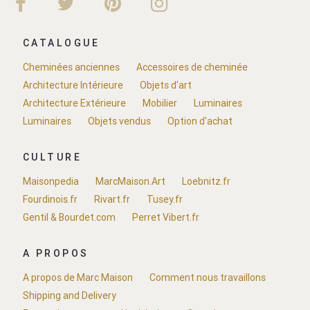
CATALOGUE
Cheminées anciennes
Accessoires de cheminée
Architecture Intérieure
Objets d'art
Architecture Extérieure
Mobilier
Luminaires
Luminaires
Objets vendus
Option d'achat
CULTURE
Maisonpedia
MarcMaison.Art
Loebnitz.fr
Fourdinois.fr
Rivart.fr
Tusey.fr
Gentil & Bourdet.com
Perret Vibert.fr
A PROPOS
A propos de Marc Maison
Comment nous travaillons
Shipping and Delivery