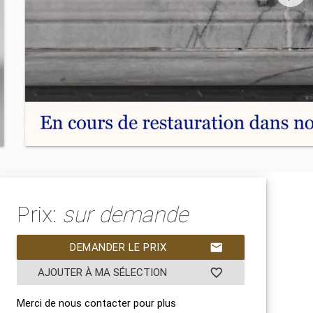
Prix:
sur demande
DEMANDER LE PRIX
mail
AJOUTER À MA SÉLECTION
favorite_border
Merci de nous contacter pour plus