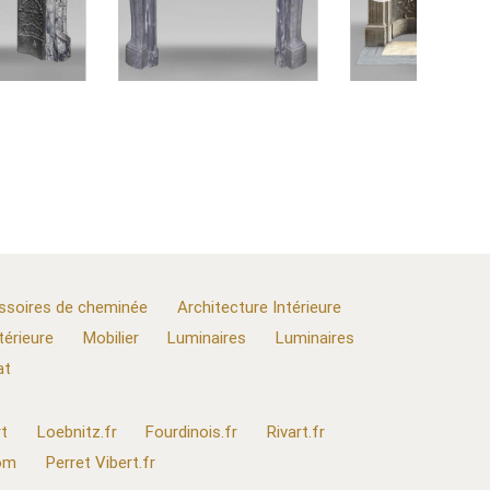
ssoires de cheminée
Architecture Intérieure
térieure
Mobilier
Luminaires
Luminaires
at
t
Loebnitz.fr
Fourdinois.fr
Rivart.fr
com
Perret Vibert.fr