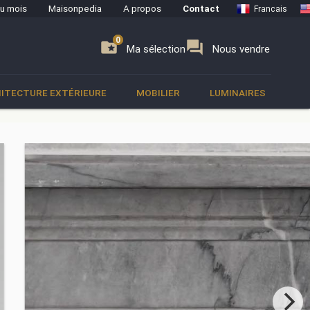
du mois
Maisonpedia
A propos
Contact
Francais
0
0
se
folder_special
forum
Ma sélection
Nous vendre
ITECTURE EXTÉRIEURE
MOBILIER
LUMINAIRES