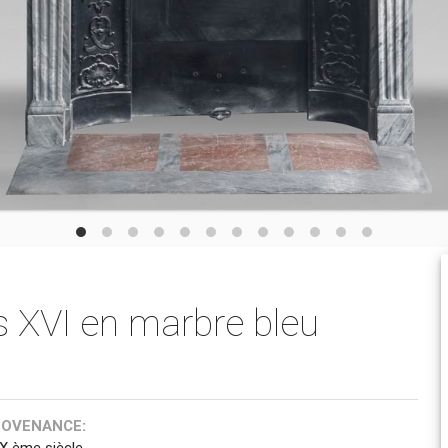
s XVI en marbre bleu
ROVENANCE:
IX ème siècle