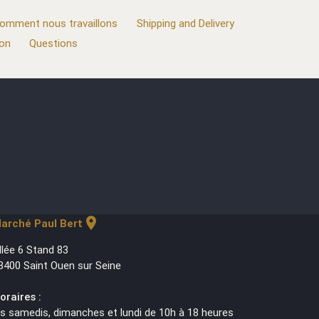
omment nous travaillons
Shipping and Delivery
ion
Questions
location_on
arché Paul Bert
llée 6 Stand 83
3400 Saint Ouen sur Seine
oraires :
es samedis, dimanches et lundi de 10h à 18 heures