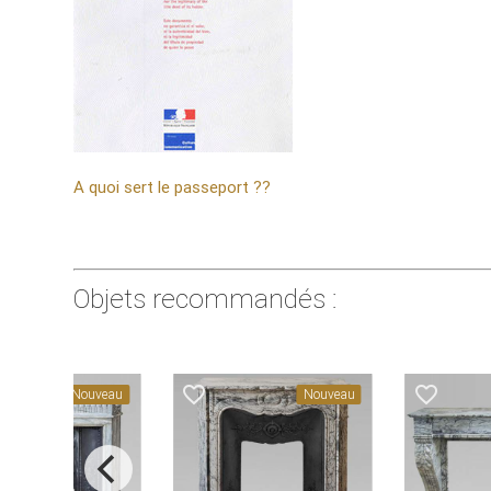
A quoi sert le passeport ??
Objets recommandés :
favorite_border
favorite_border
Nouveau
Nouveau