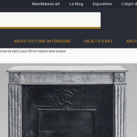
MarcMaison.art
Le blog
Exposition
L'objet 
clo
E
ARCHITECTURE INTÉRIEURE
OBJETS D'ART
ARCH
née de style Louis XVI en marbre bleu turquin