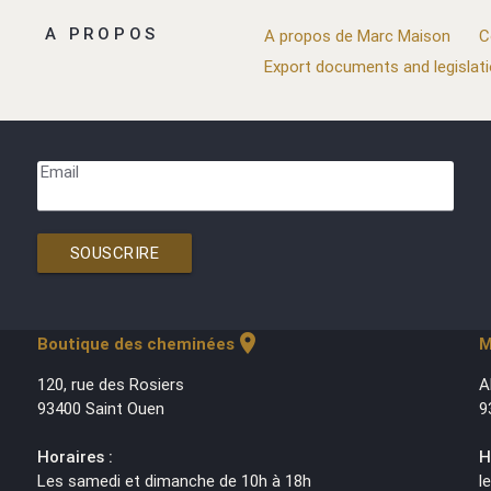
A PROPOS
A propos de Marc Maison
C
Export documents and legislat
Email
SOUSCRIRE
location_on
Boutique des cheminées
M
120, rue des Rosiers
A
93400 Saint Ouen
9
Horaires :
H
Les samedi et dimanche de 10h à 18h
l