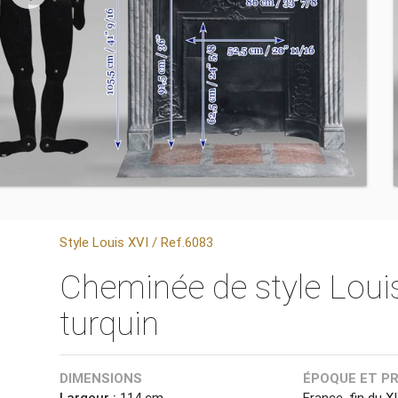
Style Louis XVI / Ref.6083
Cheminée de style Loui
turquin
DIMENSIONS
ÉPOQUE ET P
Largeur :
114 cm
France, fin du X