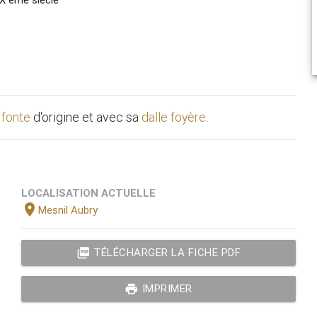
 fonte
d'origine et avec sa
dalle foyère
.
LOCALISATION ACTUELLE
location_on
Mesnil Aubry
picture_as_pdf
TÉLÉCHARGER LA FICHE PDF
print
IMPRIMER