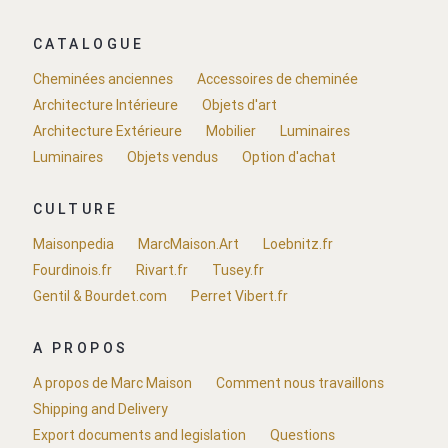
CATALOGUE
Cheminées anciennes
Accessoires de cheminée
Architecture Intérieure
Objets d'art
Architecture Extérieure
Mobilier
Luminaires
Luminaires
Objets vendus
Option d'achat
CULTURE
Maisonpedia
MarcMaison.Art
Loebnitz.fr
Fourdinois.fr
Rivart.fr
Tusey.fr
Gentil & Bourdet.com
Perret Vibert.fr
A PROPOS
A propos de Marc Maison
Comment nous travaillons
Shipping and Delivery
Export documents and legislation
Questions