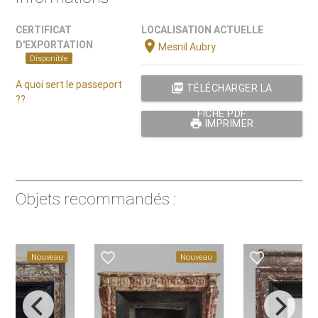
CERTIFICAT
LOCALISATION ACTUELLE
location_on
D'EXPORTATION
Mesnil Aubry
Disponible
A quoi sert le passeport
picture_as_pdf
TÉLÉCHARGER LA
??
FICHE PDF
print
IMPRIMER
Objets recommandés :
e_border
favorite_border
favorite_border
Nouveau
Nouveau