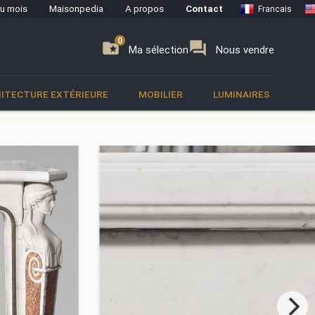
du mois
Maisonpedia
A propos
Contact
Francais
0
0
se
folder_special
forum
Ma sélection
Nous vendre
ITECTURE EXTÉRIEURE
MOBILIER
LUMINAIRES