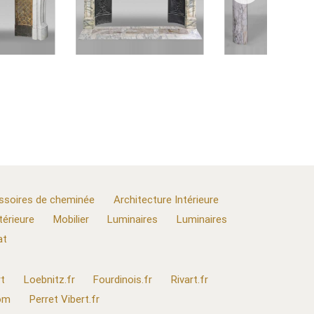
ssoires de cheminée
Architecture Intérieure
térieure
Mobilier
Luminaires
Luminaires
at
t
Loebnitz.fr
Fourdinois.fr
Rivart.fr
com
Perret Vibert.fr