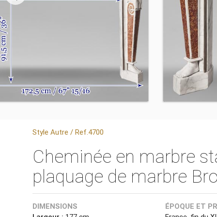
Style Autre / Ref.4700
Cheminée en marbre stat
plaquage de marbre Bro
DIMENSIONS
ÉPOQUE ET P
Largeur :
177 cm
France, fin du XI