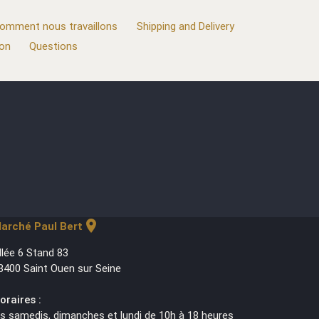
omment nous travaillons
Shipping and Delivery
ion
Questions
location_on
arché Paul Bert
llée 6 Stand 83
3400 Saint Ouen sur Seine
oraires :
es samedis, dimanches et lundi de 10h à 18 heures