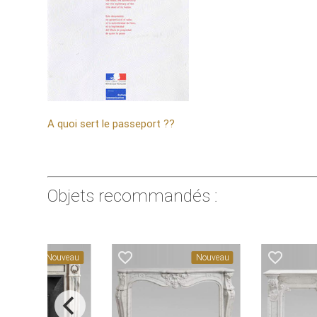
A quoi sert le passeport ??
Objets recommandés :
avorite_border
favorite_border
favorite_border
Nouveau
Nouveau