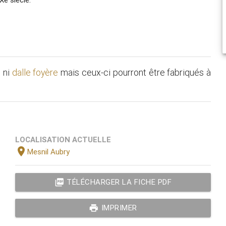
t
ni
dalle foyère
mais ceux-ci pourront être fabriqués à
LOCALISATION ACTUELLE
location_on
Mesnil Aubry
picture_as_pdf
TÉLÉCHARGER LA FICHE PDF
print
IMPRIMER