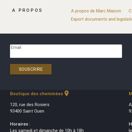
A PROPOS
A propos de Marc Maison
C
Export documents and legislat
Email
SOUSCRIRE
location_on
Boutique des cheminées
M
120, rue des Rosiers
A
93400 Saint Ouen
9
Horaires :
H
Les samedi et dimanche de 10h à 18h
l