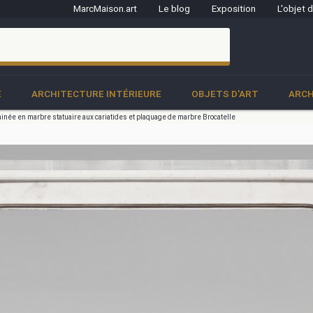
MarcMaison.art
Le blog
Exposition
L'objet 
clo
E
ARCHITECTURE INTÉRIEURE
OBJETS D'ART
ARCH
née en marbre statuaire aux cariatides et plaquage de marbre Brocatelle