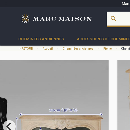
Marc
account_box
search
CHEMINÉES ANCIENNES
ACCESSOIRES DE CHEMINÉ
< RETOUR
Accueil
Cheminées anciennes
Pierre
Chemin