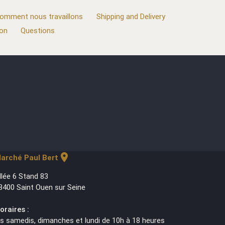
omment nous travaillons
Shipping and Delivery
ion
Questions
location_on
arché Paul Bert
llée 6 Stand 83
3400 Saint Ouen sur Seine
oraires :
es samedis, dimanches et lundi de 10h à 18 heures