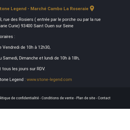
location_on
tone Legend - Marché Cambo La Roseraie
3, rue des Rosiers ( entrée par le porche ou par la rue
arie Curie) 93400 Saint Ouen sur Seine
oraires :
e Vendredi de 10h à 12h30,
u Samedi, Dimanche et lundi de 10h à 18h,
t tous les jours sur RDV.
tone Legend :
www.stone-legend.com
litique de confidentialité
-
Conditions de vente
-
Plan de site
-
Contact