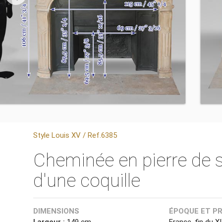
Style Louis XV / Ref.6385
Cheminée en pierre de s
d'une coquille
DIMENSIONS
ÉPOQUE ET P
Largeur :
149 cm
France, fin du X