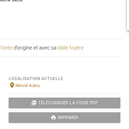
 fonte
d'origine et avec sa
dalle foyère
.
LOCALISATION ACTUELLE
location_on
Mesnil Aubry
picture_as_pdf
TÉLÉCHARGER LA FICHE PDF
print
IMPRIMER