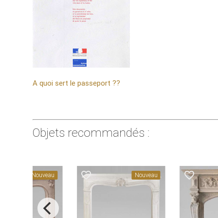
A quoi sert le passeport ??
Objets recommandés :
favorite_border
favorite_border
Nouveau
Nouveau