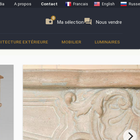
ia
A propos
Contact
Francais
English
Russe
0
0
se
folder_special
forum
Ma sélection
Nous vendre
ITECTURE EXTÉRIEURE
MOBILIER
LUMINAIRES