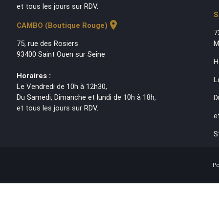
et tous les jours sur RDV.
S
location_on
CAMBO (Boutique Rouge)
7
75, rue des Rosiers
M
93400 Saint Ouen sur Seine
H
Horaires :
L
Le Vendredi de 10h à 12h30,
Du Samedi, Dimanche et lundi de 10h à 18h,
D
et tous les jours sur RDV.
e
S
Po