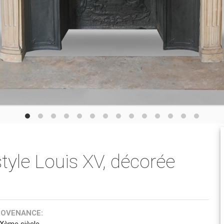
tyle Louis XV, décorée
ROVENANCE:
IXème siècle.