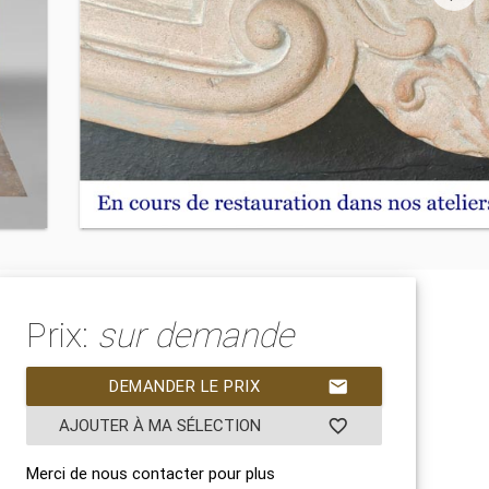
Prix:
sur demande
DEMANDER LE PRIX
mail
AJOUTER À MA SÉLECTION
favorite_border
Merci de nous contacter pour plus