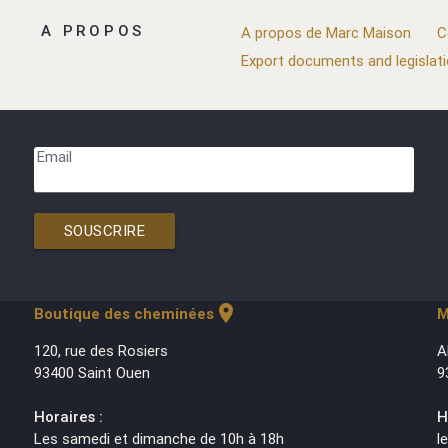
A PROPOS
A propos de Marc Maison
C
Export documents and legislat
Email
SOUSCRIRE
location_on
Boutique des cheminées
M
120, rue des Rosiers
A
93400 Saint Ouen
9
Horaires :
H
Les samedi et dimanche de 10h à 18h
l