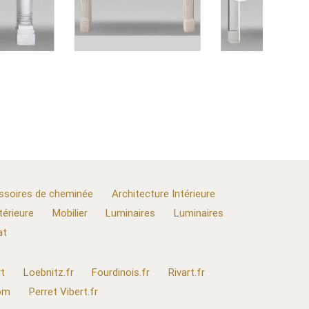
ssoires de cheminée
Architecture Intérieure
térieure
Mobilier
Luminaires
Luminaires
at
t
Loebnitz.fr
Fourdinois.fr
Rivart.fr
com
Perret Vibert.fr