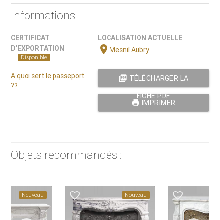
Informations
CERTIFICAT
LOCALISATION ACTUELLE
location_on
D'EXPORTATION
Mesnil Aubry
Disponible
A quoi sert le passeport
picture_as_pdf
TÉLÉCHARGER LA
??
FICHE PDF
print
IMPRIMER
Objets recommandés :
favorite_border
favorite_border
Nouveau
Nouveau