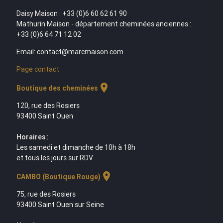
Daisy Maison : +33 (0)6 60 62 61 90
Mathurin Maison - département cheminées anciennes :
+33 (0)6 64 71 12 02
Email: contact@marcmaison.com
Page contact
location_on
Boutique des cheminées
120, rue des Rosiers
93400 Saint Ouen
Horaires :
Les samedi et dimanche de 10h à 18h
et tous les jours sur RDV.
location_on
CAMBO (Boutique Rouge)
75, rue des Rosiers
93400 Saint Ouen sur Seine