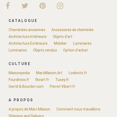
CATALOGUE
Cheminées anciennes
Accessoires de cheminée
Architecture Intérieure
Objets d'art
Architecture Extérieure
Mobilier
Luminaires
Luminaires
Objets vendus
Option d'achat
CULTURE
Maisonpedia
MarcMaison.Art
Loebnitz.fr
Fourdinois.fr
Rivart.fr
Tusey.fr
Gentil & Bourdet.com
Perret Vibert.fr
A PROPOS
A propos de Marc Maison
Comment nous travaillons
Shipping and Delivery