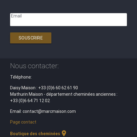
Email
SOUSCRIRE
Nous contacter:
Téléphone:
Daisy Maison : +33 (0)6 60 62 61 90
Mathurin Maison - département cheminées anciennes :
+33 (0)6 64 71 12 02
Email: contact@marcmaison.com
Page contact
location_on
Boutique des cheminées