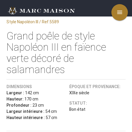
menu
Style Napoléon III / Ref.5589
Grand poêle de style
Napoléon III en faïence
verte décoré de
salamandres
DIMENSIONS
ÉPOQUE ET PROVENANCE:
Largeur :
142 cm
XIXe siècle
Hauteur:
170 cm
STATUT:
Profondeur :
23 cm
Bon état
Largeur intérieure :
54 cm
Hauteur intérieure :
57 cm