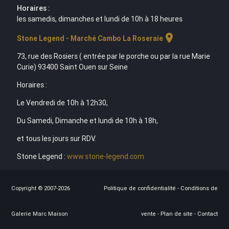
Horaires :
les samedis, dimanches et lundi de 10h à 18 heures
location_on
Stone Legend - Marché Cambo La Roseraie
73, rue des Rosiers ( entrée par le porche ou par la rue Marie
Curie) 93400 Saint Ouen sur Seine
Horaires :
Le Vendredi de 10h à 12h30,
Du Samedi, Dimanche et lundi de 10h à 18h,
et tous les jours sur RDV.
Stone Legend :
www.stone-legend.com
Copyright © 2007-2026
Politique de confidentialité
-
Conditions de
Galerie Marc Maison
vente
-
Plan de site
-
Contact