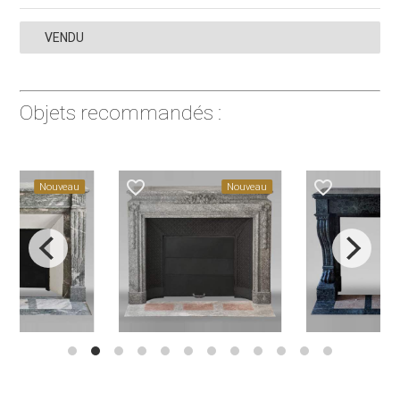
VENDU
Objets recommandés :
favorite_border
favorite_border
Nouveau
Nouveau