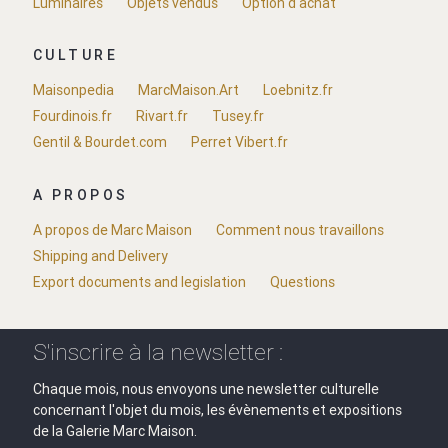
Luminaires
Objets vendus
Option d'achat
CULTURE
Maisonpedia
MarcMaison.Art
Loebnitz.fr
Fourdinois.fr
Rivart.fr
Tusey.fr
Gentil & Bourdet.com
Perret Vibert.fr
A PROPOS
A propos de Marc Maison
Comment nous travaillons
Shipping and Delivery
Export documents and legislation
Questions
S'inscrire à la newsletter :
Chaque mois, nous envoyons une newsletter culturelle
concernant l'objet du mois, les évènements et expositions
de la Galerie Marc Maison.