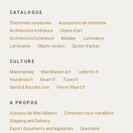
CATALOGUE
Cheminées anciennes
Accessoires de cheminée
Architecture Intérieure
Objets d'art
Architecture Extérieure
Mobilier
Luminaires
Luminaires
Objets vendus
Option d'achat
CULTURE
Maisonpedia
MarcMaison.Art
Loebnitz.fr
Fourdinois.fr
Rivart.fr
Tusey.fr
Gentil & Bourdet.com
Perret Vibert.fr
A PROPOS
A propos de Marc Maison
Comment nous travaillons
Shipping and Delivery
Export documents and legislation
Questions