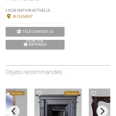
LOCALISATION ACTUELLE
location_on
JB CLEMENT
picture_as_pdf
TÉLÉCHARGER LA
FICHE PDF
print
IMPRIMER
Objets recommandés :
favorite_border
favorite_border
Nouveau
Nouveau