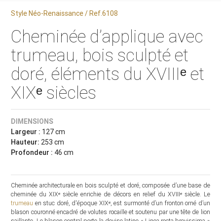
Style Néo-Renaissance / Ref.6108
Cheminée d’applique avec
trumeau, bois sculpté et
doré, éléments du XVIIIᵉ et
XIXᵉ siècles
DIMENSIONS
Largeur :
127 cm
Hauteur:
253 cm
Profondeur :
46 cm
Cheminée architecturale en bois sculpté et doré, composée d’une base de
cheminée du XIXᵉ siècle enrichie de décors en relief du XVIIIᵉ siècle. Le
trumeau
en stuc doré, d'époque XIXᵉ, est surmonté d’un fronton orné d’un
blason couronné encadré de volutes rocaille et soutenu par une tête de lion
saillante. Le blason central porte la devise latine « Linea recta brevissima »