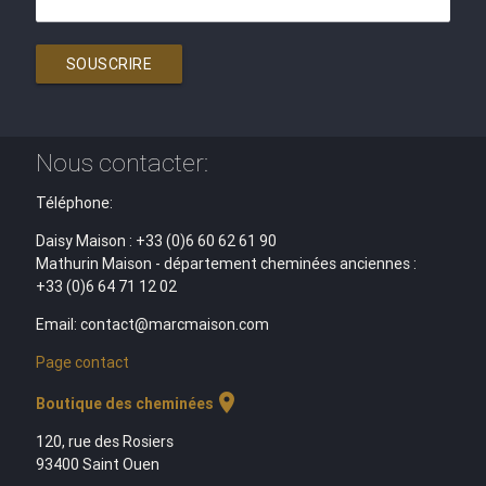
SOUSCRIRE
Nous contacter:
Téléphone:
Daisy Maison : +33 (0)6 60 62 61 90
Mathurin Maison - département cheminées anciennes :
+33 (0)6 64 71 12 02
Email: contact@marcmaison.com
Page contact
location_on
Boutique des cheminées
120, rue des Rosiers
93400 Saint Ouen