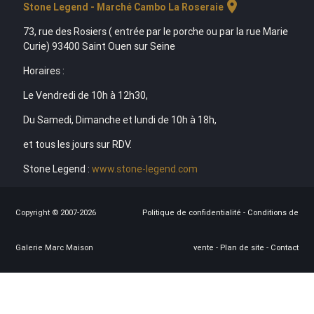
location_on
Stone Legend - Marché Cambo La Roseraie
73, rue des Rosiers ( entrée par le porche ou par la rue Marie
Curie) 93400 Saint Ouen sur Seine
Horaires :
Le Vendredi de 10h à 12h30,
Du Samedi, Dimanche et lundi de 10h à 18h,
et tous les jours sur RDV.
Stone Legend :
www.stone-legend.com
Copyright © 2007-2026
Politique de confidentialité
-
Conditions de
Galerie Marc Maison
vente
-
Plan de site
-
Contact