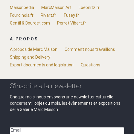
Maisonpedia
MarcMaison.Art
Loebnitz.fr
Fourdinois.fr
Rivart.fr
Tusey.fr
Gentil & Bourdet.com
Perret Vibert.fr
A PROPOS
A propos de Marc Maison
Comment nous travaillons
Shipping and Delivery
Export documents and legislation
Questions
S'inscrire à la newsletter :
Chaque mois, nous envoyons une newsletter culturelle
concernant l'objet du mois, les évènements et expositions
de la Galerie Marc Maison.
Email