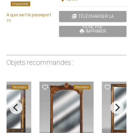
Disponible
A quoi sert le passeport
picture_as_pdf
TÉLÉCHARGER LA
??
FICHE PDF
print
IMPRIMER
Objets recommandés :
favorite_border
favorite_border
Nouveau
Nouveau