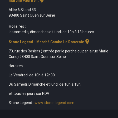
location_on
Marché Paul Bert
Allée 6 Stand 83
93400 Saint Ouen sur Seine
Horaires :
les samedis, dimanches et lundi de 10h à 18 heures
location_on
Stone Legend - Marché Cambo La Roseraie
73, rue des Rosiers ( entrée par le porche ou par la rue Marie
Curie) 93400 Saint Ouen sur Seine
Horaires :
Le Vendredi de 10h à 12h30,
Du Samedi, Dimanche et lundi de 10h à 18h,
et tous les jours sur RDV.
Stone Legend :
www.stone-legend.com