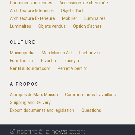
Cheminées anciennes
Accessoires de cheminée
Architecture Intérieure
Objets d'art
Architecture Extérieure
Mobilier
Luminaires
Luminaires
Objets vendus
Option d'achat
CULTURE
Maisonpedia
MarcMaison.Art
Loebnitz.fr
Fourdinois.fr
Rivart.fr
Tusey.fr
Gentil & Bourdet.com
Perret Vibert.fr
A PROPOS
A propos de Marc Maison
Comment nous travaillons
Shipping and Delivery
Export documents and legislation
Questions
S'inscrire à la newsletter :