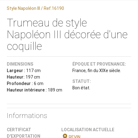
Style Napoléon III / Ref.16190
Trumeau de style
Napoléon III décorée d'une
coquille
DIMENSIONS
ÉPOQUE ET PROVENANCE:
Largeur :
117 cm
France, fin du XIXe siècle.
Hauteur:
197 cm
STATUT:
Profondeur :
6 cm
Bon état.
Hauteur intérieure :
189 cm
Informations
CERTIFICAT
LOCALISATION ACTUELLE
location_on
D'EXPORTATION
REVIN