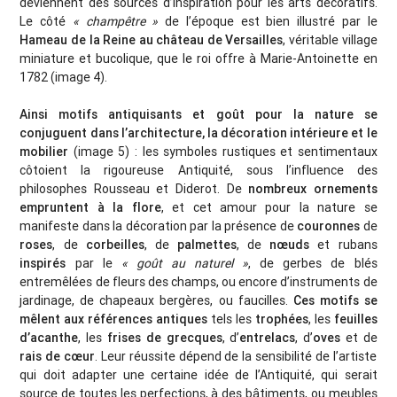
deviennent des sources d’inspiration pour les arts décoratifs.
Le côté
« champêtre »
de l’époque est bien illustré par le
Hameau de la Reine au château de Versailles
, véritable village
miniature et bucolique, que le roi offre à Marie-Antoinette en
1782 (image 4).
Ainsi motifs antiquisants et goût pour la nature se
conjuguent dans l’architecture, la décoration intérieure et le
mobilier
(image 5) : les symboles rustiques et sentimentaux
côtoient la rigoureuse Antiquité, sous l’influence des
philosophes Rousseau et Diderot. De
nombreux ornements
empruntent à la flore
, et cet amour pour la nature se
manifeste dans la décoration par la présence de
couronnes
de
roses
, de
corbeilles
, de
palmettes
, de
nœuds
et rubans
inspirés
par le
« goût au naturel »
, de gerbes de blés
entremêlées de fleurs des champs, ou encore d’instruments de
jardinage, de chapeaux bergères, ou faucilles.
Ces motifs se
mêlent aux références antiques
tels les
trophées
, les
feuilles
d’acanthe
, les
frises de grecques
, d’
entrelacs
, d’
oves
et de
rais de cœur
. Leur réussite dépend de la sensibilité de l’artiste
qui doit adapter une certaine idée de l’Antiquité, qui serait
source de toutes les perfections, à des bâtiments, ou meubles