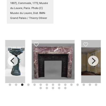
1807), Commode, 1772, Musée
du Louvre, Paris. Photo (C)
Musée du Louvre, Dist. RMN-
Grand Palais / Thierry Ollivier
favorite_border
favorite_border