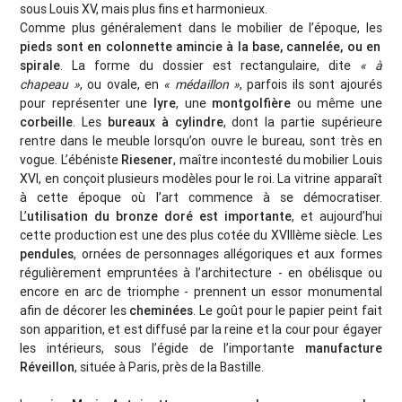
sous Louis XV, mais plus fins et harmonieux.
Comme plus généralement dans le mobilier de l’époque, les
pieds sont en colonnette amincie à la base, cannelée, ou en
spirale
. La forme du dossier est rectangulaire, dite
« à
chapeau »
, ou ovale, en
« médaillon »
, parfois ils sont ajourés
pour représenter une
lyre
, une
montgolfière
ou même une
corbeille
. Les
bureaux à cylindre
, dont la partie supérieure
rentre dans le meuble lorsqu’on ouvre le bureau, sont très en
vogue. L’ébéniste
Riesener
, maître incontesté du mobilier Louis
XVI, en conçoit plusieurs modèles pour le roi. La vitrine apparaît
à cette époque où l’art commence à se démocratiser.
L’
utilisation du bronze doré est importante
, et aujourd’hui
cette production est une des plus cotée du XVIIIème siècle. Les
pendules
, ornées de personnages allégoriques et aux formes
régulièrement empruntées à l’architecture - en obélisque ou
encore en arc de triomphe - prennent un essor monumental
afin de décorer les
cheminées
. Le goût pour le papier peint fait
son apparition, et est diffusé par la reine et la cour pour égayer
les intérieurs, sous l’égide de l’importante
manufacture
Réveillon
, située à Paris, près de la Bastille.