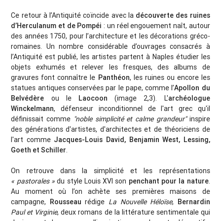
Ce retour à l’Antiquité coïncide avec la
découverte des ruines
d’Herculanum et de Pompéi
: un réel engouement naît, autour
des années 1750, pour l’architecture et les décorations gréco-
romaines. Un nombre considérable d’ouvrages consacrés à
l’Antiquité est publié, les artistes partent à Naples étudier les
objets exhumés et relever les fresques, des albums de
gravures font connaître le
Panthéon
, les ruines ou encore les
statues antiques conservées par le pape, comme l’
Apollon du
Belvédère
ou le
Laocoon
(image 2,3). L'
archéologue
Winckelmann
, défenseur inconditionnel de l'art grec qu'il
définissait comme
"noble simplicité et calme grandeur"
inspire
des générations d'artistes, d'architectes et de théoriciens de
l'art comme
Jacques-Louis David, Benjamin West, Lessing,
Goeth et Schiller
.
On retrouve dans la simplicité et les représentations
« pastorales »
du style Louis XVI son
penchant pour la nature
.
Au moment où l’on achète ses premières maisons de
campagne,
Rousseau
rédige
La Nouvelle Héloïse
,
Bernardin
Paul et Virginie
, deux romans de la littérature sentimentale qui