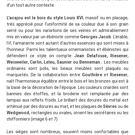
d’un tout autre contexte.
L'acajou est le bois du style Louis XVI
, massif ou en placage,
très apprécié pour l'uniformité de sa couleur due à son grain
serré ou pour les variations de ses veines et admirablement
mis en valeur par un ébéniste comme
Georges Jacob
. L’érable,
l’if, l’amarante sont autant d’autres essences qui sont mises à
l’honneur. Parmi les talentueux ornemanistes et ébénistes qui
défendent ce style on compte
Jean Delafosse, Riesener,
Weisweiler, Carlin, Leleu, Saunier ou Benneman
… Les meubles
ordinaires sont polis, les beaux meubles sont plaqués ou
marquetés. De la collaboration entre
Gouthière
et
Riesener
,
naît l’harmonieux équilibre entre le bois et les bronzes qui est à
la base de la décoration de l’époque. Les couleurs criardes sont
bannies des étoffes, et la broderie est remplacée par des
lampas aux reflets froids. Le brillant des dorures du métal est
atténué par des dorures au mat, et les plaques de
Sèvres
ou de
Wedgwood
, rectangles ou ovales, ornent les secrétaires ou les
chiffonniers (image 6 et 7).
Les sièges sont nombreux, souvent moins confortables que