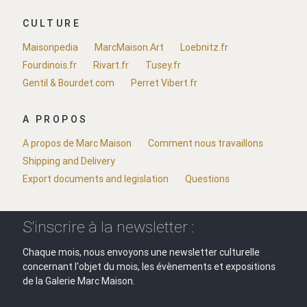
CULTURE
Maisonpedia
MarcMaison.Art
Loebnitz.fr
Fourdinois.fr
Rivart.fr
Tusey.fr
Gentil & Bourdet.com
Perret Vibert.fr
A PROPOS
A propos de Marc Maison
Comment nous travaillons
Shipping and Delivery
Export documents and legislation
Questions
S'inscrire à la newsletter :
Chaque mois, nous envoyons une newsletter culturelle
concernant l'objet du mois, les évènements et expositions
de la Galerie Marc Maison.