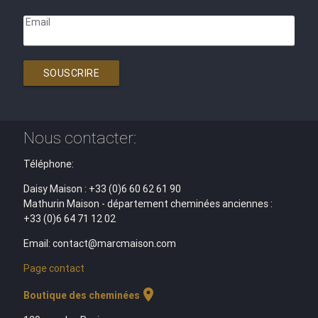
Email
SOUSCRIRE
Nous contacter:
Téléphone:
Daisy Maison : +33 (0)6 60 62 61 90
Mathurin Maison - département cheminées anciennes :
+33 (0)6 64 71 12 02
Email: contact@marcmaison.com
Page contact
location_on
Boutique des cheminées