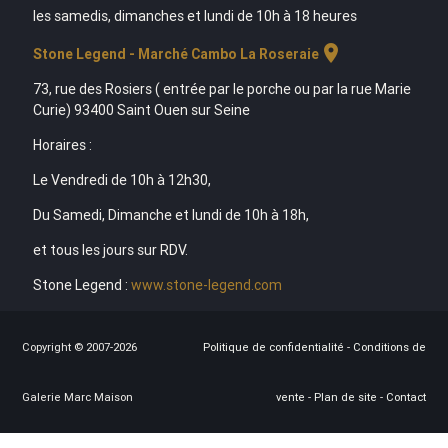
les samedis, dimanches et lundi de 10h à 18 heures
location_on
Stone Legend - Marché Cambo La Roseraie
73, rue des Rosiers ( entrée par le porche ou par la rue Marie
Curie) 93400 Saint Ouen sur Seine
Horaires :
Le Vendredi de 10h à 12h30,
Du Samedi, Dimanche et lundi de 10h à 18h,
et tous les jours sur RDV.
Stone Legend :
www.stone-legend.com
Copyright © 2007-2026
Politique de confidentialité
-
Conditions de
Galerie Marc Maison
vente
-
Plan de site
-
Contact