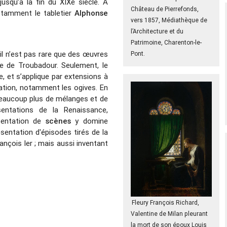
usqu’à la fin du XIXe siècle. A
Château de Pierrefonds,
otamment le tabletier
Alphonse
vers 1857, Médiathèque de
l’Architecture et du
Patrimoine, Charenton-le-
 il n’est pas rare que des œuvres
Pont.
ue de Troubadour. Seulement, le
e, et s’applique par extensions à
ation, notamment les ogives. En
 beaucoup plus de mélanges et de
entations de la Renaissance,
sentation de
scènes
y domine
sentation d'épisodes tirés de la
rançois Ier ; mais aussi inventant
Fleury François Richard,
Valentine de Milan pleurant
la mort de son époux Louis