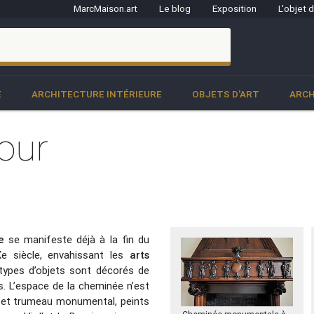
MarcMaison.art
Le blog
Exposition
L'objet 
clo
E
ARCHITECTURE INTÉRIEURE
OBJETS D'ART
ARCH
our
e
se manifeste déjà à la fin du
e siècle, envahissant les
arts
types d’objets sont décorés de
. L’espace de la cheminée n’est
e et trumeau monumental, peints