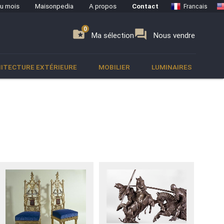
du mois
Maisonpedia
A propos
Contact
Francais
0
0
se
folder_special
forum
Ma sélection
Nous vendre
ITECTURE EXTÉRIEURE
MOBILIER
LUMINAIRES