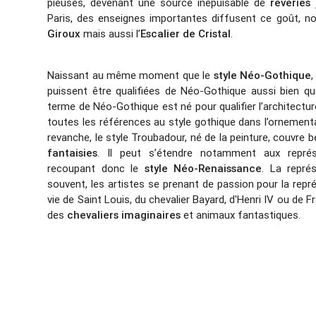
pieuses, devenant une source inépuisable de
rêveries
j
Paris, des enseignes importantes diffusent ce goût, n
Giroux
mais aussi l’
Escalier de Cristal
.
Naissant au même moment que le
style Néo-Gothique
,
puissent être qualifiées de Néo-Gothique aussi bien q
terme de Néo-Gothique est né pour qualifier l’architectur
toutes les références au style gothique dans l’ornement
revanche, le style Troubadour, né de la peinture, couvre
fantaisies
. Il peut s’étendre notamment aux représ
recoupant donc le
style Néo-Renaissance
. La repré
souvent, les artistes se prenant de passion pour la repré
vie de Saint Louis, du chevalier Bayard, d'Henri IV ou de F
des
chevaliers imaginaires
et animaux fantastiques.