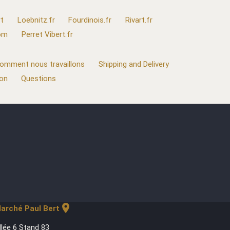
t
Loebnitz.fr
Fourdinois.fr
Rivart.fr
com
Perret Vibert.fr
omment nous travaillons
Shipping and Delivery
ion
Questions
location_on
arché Paul Bert
llée 6 Stand 83