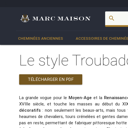
account_box
search
CHEMINÉES ANCIENNES
ACCESSOIRES DE CHEMINÉ
Le style Troubad
TÉLÉCHARGER EN PDF
La grande vogue pour le
Moyen-Age
et la
Renaissanc
XVIIIe siècle, et touche les masses au début du XIX
décoratifs
: non seulement les beaux-arts, mais tous 
heaumes de chevaliers, tours crénelées et gentes dames
pas en reste, permettant de fabriquer pittoresque hott