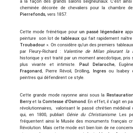
à la façon des grands salons seigneuriaux. C’est ainsi
cheminée décorée de chevaliers pour la chambre de 
Pierrefonds
, vers 1857.
Cette mode frénétique pour
un passé légendaire
appo
peinture son lot de
tableaux
qui fait rapidement naître
Troubadour
». On considère qu’un des premiers tableau
par Fleury-Richard :
Valentine de Milan pleurant la
historique y est traité par un moment anecdotique, pris s
plus vivante et intimiste.
Paul Delaroche
, Eugèn
Fragonard
, Pierre Révoil, Drölling,
Ingres
ou Isabey c
peintres qui défendirent ce style.
Cette grande mode rayonne ainsi sous la
Restauratio
Berry
et la
Comtesse d’Osmond
. En effet, il s’agit en 
révolutionnaires, valorisant le passé chrétien médiéval 
qui, en 1800, publiait
Génie du Christianisme
. Les pe
fréquentent ainsi le Musée des monuments français cré
Révolution. Mais cette mode est bien loin de ne concern