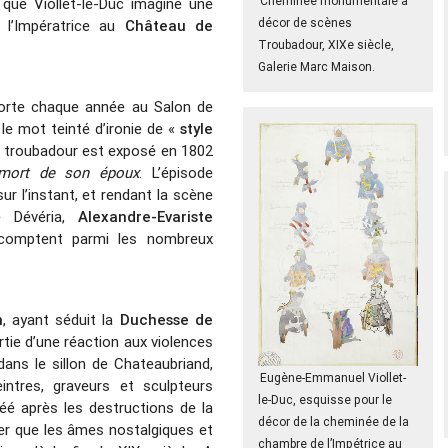
Cheminée monumentale à
 que Viollet-le-Duc imagine une
décor de scènes
l’Impératrice au
Château de
Troubadour, XIXe siècle,
Galerie Marc Maison.
rte chaque année au Salon de
 le mot teinté d’ironie de «
style
x troubadour est exposé en 1802
 mort de son époux
. L’épisode
ur l’instant, et rendant la scène
e Dévéria,
Alexandre-Evariste
omptent parmi les nombreux
n
, ayant séduit la
Duchesse de
partie d’une réaction aux violences
dans le sillon de Chateaubriand,
Eugène-Emmanuel Viollet-
intres, graveurs et sculpteurs
le-Duc, esquisse pour le
é après les destructions de la
décor de la cheminée de la
er que les âmes nostalgiques et
chambre de l’Impétrice au