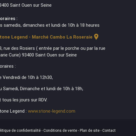
3400 Saint Ouen sur Seine
oraires :
es samedis, dimanches et lundi de 10h à 18 heures
location_on
tone Legend - Marché Cambo La Roseraie
3, rue des Rosiers ( entrée par le porche ou par la rue
arie Curie) 93400 Saint Ouen sur Seine
oraires :
e Vendredi de 10h à 12h30,
u Samedi, Dimanche et lundi de 10h à 18h,
t tous les jours sur RDV.
tone Legend :
www.stone-legend.com
litique de confidentialité
-
Conditions de vente
-
Plan de site
-
Contact