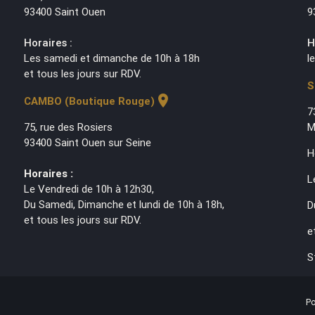
93400 Saint Ouen
9
Horaires :
H
Les samedi et dimanche de 10h à 18h
l
et tous les jours sur RDV.
S
location_on
CAMBO (Boutique Rouge)
7
75, rue des Rosiers
M
93400 Saint Ouen sur Seine
H
Horaires :
L
Le Vendredi de 10h à 12h30,
Du Samedi, Dimanche et lundi de 10h à 18h,
D
et tous les jours sur RDV.
e
S
Po