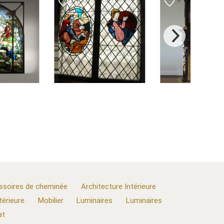
favorite_border
favorite_border
favorite
ssoires de cheminée
Architecture Intérieure
térieure
Mobilier
Luminaires
Luminaires
at