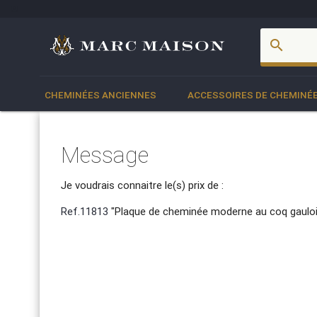
account_box
search
CHEMINÉES ANCIENNES
ACCESSOIRES DE CHEMINÉ
Message
Je voudrais connaitre le(s) prix de :
Ref.11813
"Plaque de cheminée moderne au coq gauloi