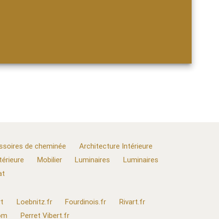
ssoires de cheminée
Architecture Intérieure
térieure
Mobilier
Luminaires
Luminaires
at
t
Loebnitz.fr
Fourdinois.fr
Rivart.fr
com
Perret Vibert.fr