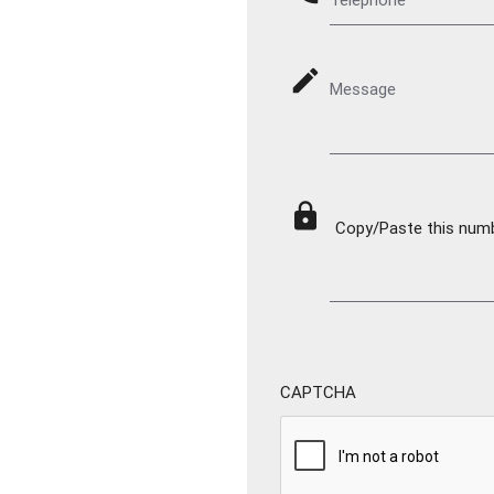
mode_edit
Message
lock
Copy/Paste this numbe
CAPTCHA