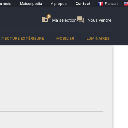
du mois
Maisonpedia
A propos
Contact
Francais
0
0
se
folder_special
forum
Ma sélection
Nous vendre
ITECTURE EXTÉRIEURE
MOBILIER
LUMINAIRES