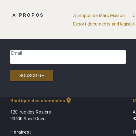
A PROPOS
A propos de Marc Maison
C
Export documents and legislat
Email
SOUSCRIRE
location_on
Boutique des cheminées
M
120, rue des Rosiers
A
93400 Saint Ouen
9
Horaires :
H