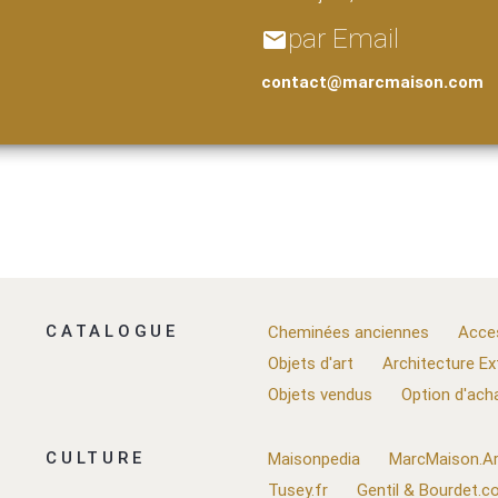
par Email
email
contact@marcmaison.com
CATALOGUE
Cheminées anciennes
Acce
Objets d'art
Architecture Ex
Objets vendus
Option d'ach
CULTURE
Maisonpedia
MarcMaison.Ar
Tusey.fr
Gentil & Bourdet.