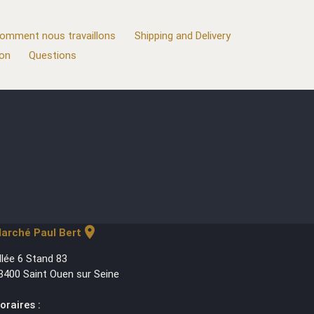
omment nous travaillons
Shipping and Delivery
ion
Questions
location_on
arché Paul Bert
llée 6 Stand 83
3400 Saint Ouen sur Seine
oraires :