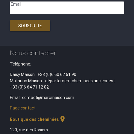
Email
SOUSCRIRE
Nous contacter:
Téléphone:
Daisy Maison : +33 (0)6 60 62 61 90
Mathurin Maison - département cheminées anciennes :
+33 (0)6 64 71 12 02
Email: contact@marcmaison.com
Page contact
location_on
Boutique des cheminées
120, rue des Rosiers