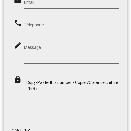
email
Email
phone
Téléphone
mode_edit
Message
lock
Copy/Paste this number - Copier/Coller ce chiffre
: 1697
CAPTCHA