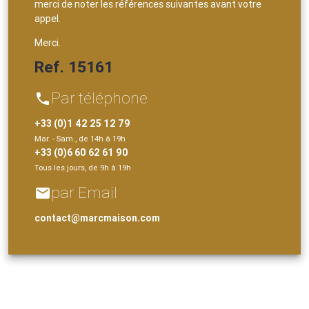
merci de noter les références suivantes avant votre
appel.
Merci.
Ref. 15161
Par téléphone
phone
+33 (0)1 42 25 12 79
Mar. - Sam., de 14h à 19h
+33 (0)6 60 62 61 90
Tous les jours, de 9h à 19h
par Email
email
contact@marcmaison.com