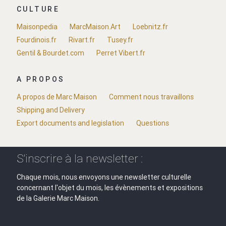
CULTURE
Maisonpedia
MarcMaison.Art
Loebnitz.fr
Fourdinois.fr
Rivart.fr
Tusey.fr
Gentil & Bourdet.com
Perret Vibert.fr
A PROPOS
A propos de Marc Maison
Comment nous travaillons
Shipping and Delivery
Export documents and legislation
Questions
S'inscrire à la newsletter :
Chaque mois, nous envoyons une newsletter culturelle
concernant l'objet du mois, les évènements et expositions
de la Galerie Marc Maison.