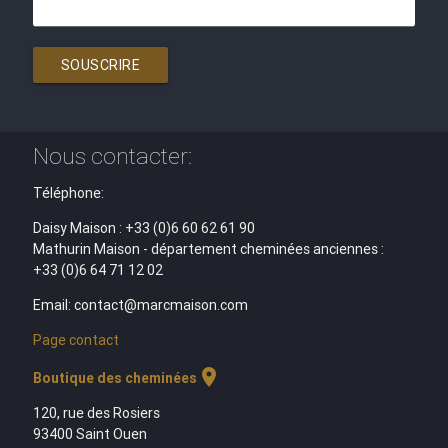
SOUSCRIRE
Nous contacter:
Téléphone:
Daisy Maison : +33 (0)6 60 62 61 90
Mathurin Maison - département cheminées anciennes :
+33 (0)6 64 71 12 02
Email: contact@marcmaison.com
Page contact
location_on
Boutique des cheminées
120, rue des Rosiers
93400 Saint Ouen