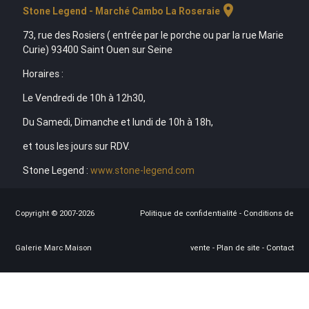
location_on
Stone Legend - Marché Cambo La Roseraie
73, rue des Rosiers ( entrée par le porche ou par la rue Marie
Curie) 93400 Saint Ouen sur Seine
Horaires :
Le Vendredi de 10h à 12h30,
Du Samedi, Dimanche et lundi de 10h à 18h,
et tous les jours sur RDV.
Stone Legend :
www.stone-legend.com
Copyright © 2007-2026
Politique de confidentialité
-
Conditions de
Galerie Marc Maison
vente
-
Plan de site
-
Contact