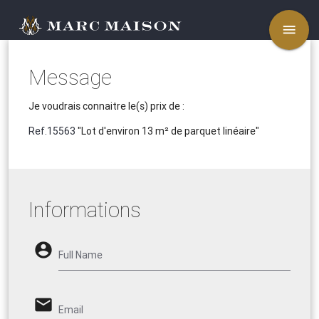
menu
Message
Je voudrais connaitre le(s) prix de :
Ref.15563
"Lot d'environ 13 m² de parquet linéaire"
Informations
account_circle
Full Name
email
Email