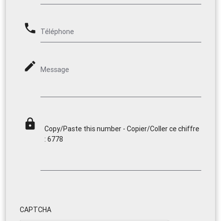
phone
Téléphone
mode_edit
Message
lock
Copy/Paste this number - Copier/Coller ce chiffre
: 6778
CAPTCHA