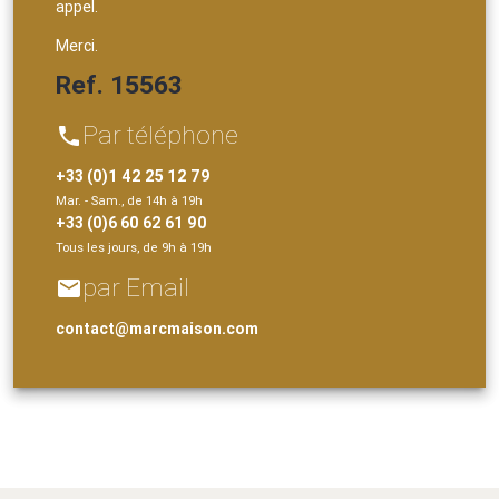
appel.
Merci.
Ref. 15563
Par téléphone
phone
+33 (0)1 42 25 12 79
Mar. - Sam., de 14h à 19h
+33 (0)6 60 62 61 90
Tous les jours, de 9h à 19h
par Email
email
contact@marcmaison.com