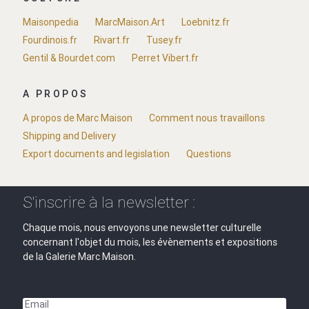
Maisonpedia
MarcMaison.Art
Loebnitz.fr
Fourdinois.fr
Rivart.fr
Tusey.fr
Gentil & Bourdet.com
Perret Vibert.fr
A PROPOS
A propos de Marc Maison
Comment nous travaillons
Shipping and Delivery
Export documents and legislation
Questions
S'inscrire à la newsletter :
Chaque mois, nous envoyons une newsletter culturelle
concernant l'objet du mois, les évènements et expositions
de la Galerie Marc Maison.
Email