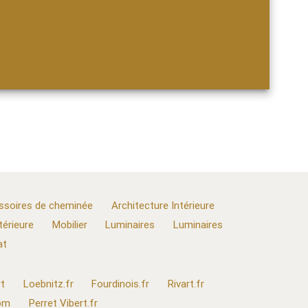
ssoires de cheminée
Architecture Intérieure
térieure
Mobilier
Luminaires
Luminaires
at
t
Loebnitz.fr
Fourdinois.fr
Rivart.fr
com
Perret Vibert.fr