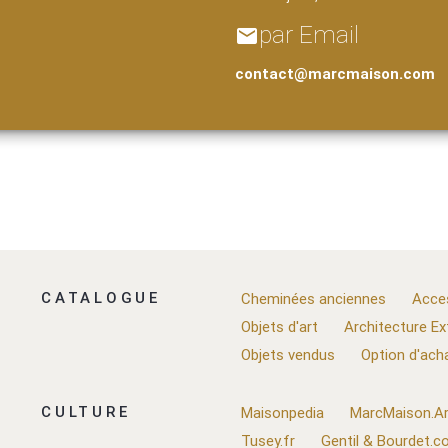
par Email
email
contact@marcmaison.com
CATALOGUE
Cheminées anciennes
Acce
Objets d'art
Architecture Ex
Objets vendus
Option d'ach
CULTURE
Maisonpedia
MarcMaison.Ar
Tusey.fr
Gentil & Bourdet.