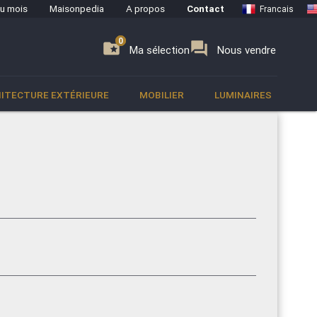
du mois
Maisonpedia
A propos
Contact
Francais
0
0
se
folder_special
forum
Ma sélection
Nous vendre
ITECTURE EXTÉRIEURE
MOBILIER
LUMINAIRES