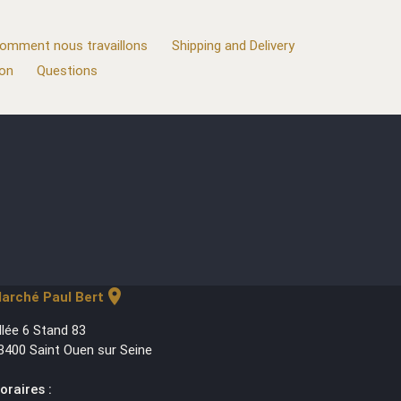
omment nous travaillons
Shipping and Delivery
ion
Questions
location_on
arché Paul Bert
llée 6 Stand 83
3400 Saint Ouen sur Seine
oraires :