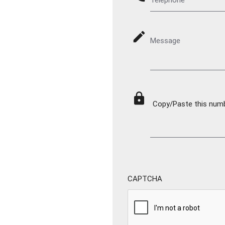
mode_edit
Message
lock
Copy/Paste this numbe
CAPTCHA