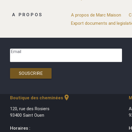
A PROPOS
A propos de Marc Maison
C
Export documents and legislat
Email
SOUSCRIRE
location_on
Boutique des cheminées
M
120, rue des Rosiers
A
93400 Saint Ouen
9
Horaires :
H