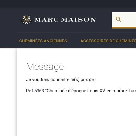
account_box
search
CHEMINÉES ANCIENNES
ACCESSOIRES DE CHEMINÉ
Message
Je voudrais connaitre le(s) prix de :
Ref.5363
"Cheminée d'époque Louis XV en marbre Turqui