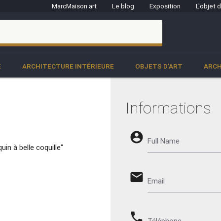
MarcMaison.art
Le blog
Exposition
L'objet 
clo
E
ARCHITECTURE INTÉRIEURE
OBJETS D'ART
ARCH
Informations
account_circle
Full Name
n à belle coquille"
email
Email
phone
Téléphone