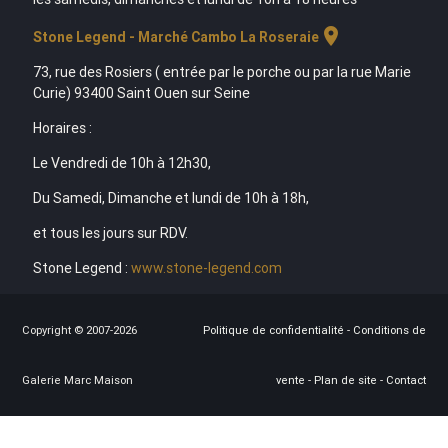
location_on
Stone Legend - Marché Cambo La Roseraie
73, rue des Rosiers ( entrée par le porche ou par la rue Marie
Curie) 93400 Saint Ouen sur Seine
Horaires :
Le Vendredi de 10h à 12h30,
Du Samedi, Dimanche et lundi de 10h à 18h,
et tous les jours sur RDV.
Stone Legend :
www.stone-legend.com
Copyright © 2007-2026
Politique de confidentialité
-
Conditions de
Galerie Marc Maison
vente
-
Plan de site
-
Contact