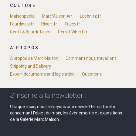
CULTURE
Maisonpedia
MarcMaison.Art
Loebnitz.fr
Fourdinois.fr
Rivart.fr
Tusey.fr
Gentil & Bourdet.com
Perret Vibert.fr
A PROPOS
A propos de Marc Maison
Comment nous travaillons
Shipping and Delivery
Export documents and legislation
Questions
S'inscrire à la newsletter :
Chaque mois, nous envoyons une newsletter culturelle
concernant l'objet du mois, les évènements et expositions
de la Galerie Marc Maison.