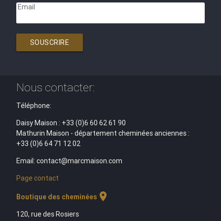
Email
SOUSCRIRE
Nous contacter:
Téléphone:
Daisy Maison : +33 (0)6 60 62 61 90
Mathurin Maison - département cheminées anciennes :
+33 (0)6 64 71 12 02
Email: contact@marcmaison.com
Page contact
location_on
Boutique des cheminées
120, rue des Rosiers