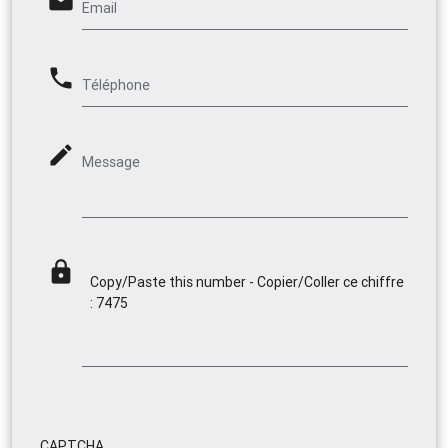
email
Email
phone
Téléphone
mode_edit
Message
lock
Copy/Paste this number - Copier/Coller ce chiffre
: 7475
CAPTCHA