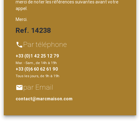
merci de noter les références suivantes avant votre
appel.
Merci.
Ref. 14238
Par téléphone
phone
+33 (0)1 42 25 12 79
Mar. - Sam., de 14h à 19h
+33 (0)6 60 62 61 90
Tous les jours, de 9h à 19h
par Email
email
contact@marcmaison.com