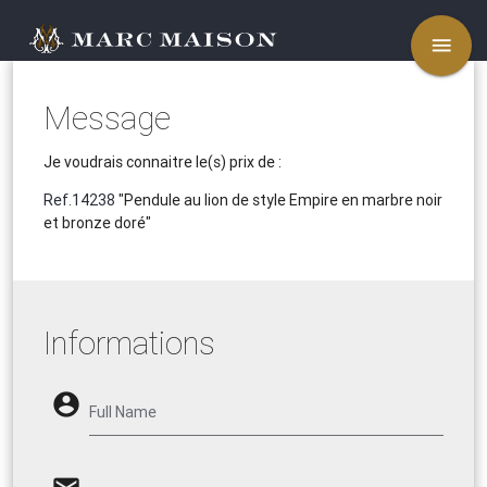
menu
Message
Je voudrais connaitre le(s) prix de :
Ref.14238
"Pendule au lion de style Empire en marbre noir
et bronze doré"
Informations
account_circle
Full Name