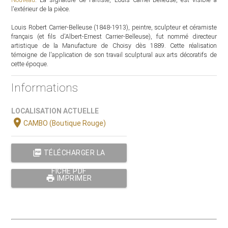
l'extérieur de la pièce.
Louis Robert Carrier-Belleuse (1848-1913), peintre, sculpteur et céramiste
français (et fils d'Albert-Ernest Carrier-Belleuse), fut nommé directeur
artistique de la Manufacture de Choisy dès 1889. Cette réalisation
témoigne de l'application de son travail sculptural aux arts décoratifs de
cette époque.
Informations
LOCALISATION ACTUELLE
location_on
CAMBO (Boutique Rouge)
picture_as_pdf
TÉLÉCHARGER LA
FICHE PDF
print
IMPRIMER