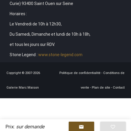
Curie) 93400 Saint Ouen sur Seine
Horaires :
Le Vendredi de 10h à 12h30,
Du Samedi, Dimanche et lundi de 10h à 18h,
et tous les jours sur RDV.
Stone Legend :
www.stone-legend.com
Copyright © 2007-2026
Politique de confidentialité
-
Conditions de
Galerie Marc Maison
vente
-
Plan de site
-
Contact
Prix:
sur demande
mail
favorite_border