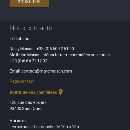
SOUSCRIRE
Nous contacter:
Téléphone:
Daisy Maison : +33 (0)6 60 62 61 90
Mathurin Maison - département cheminées anciennes :
+33 (0)6 64 71 12 02
Email: contact@marcmaison.com
Page contact
location_on
Boutique des cheminées
120, rue des Rosiers
93400 Saint Ouen
Horaires :
Les samedi et dimanche de 10h à 18h