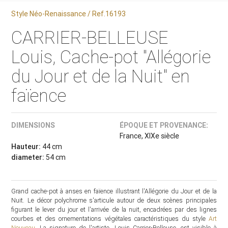
Style Néo-Renaissance / Ref.16193
CARRIER-BELLEUSE
Louis, Cache-pot "Allégorie
du Jour et de la Nuit" en
faïence
DIMENSIONS
ÉPOQUE ET PROVENANCE:
France, XIXe siècle
Hauteur:
44 cm
diameter:
54 cm
Grand cache-pot à anses en faïence illustrant l'Allégorie du Jour et de la
Nuit. Le décor polychrome s'articule autour de deux scènes principales
figurant le lever du jour et l'arrivée de la nuit, encadrées par des lignes
courbes et des ornementations végétales caractéristiques du style
Art
Nouveau
. La signature de l'artiste, Louis Carrier-Belleuse, est visible à