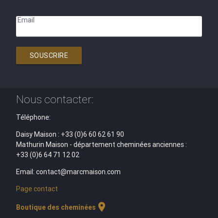
Email
SOUSCRIRE
Nous contacter:
Téléphone:
Daisy Maison : +33 (0)6 60 62 61 90
Mathurin Maison - département cheminées anciennes :
+33 (0)6 64 71 12 02
Email: contact@marcmaison.com
Page contact
location_on
Boutique des cheminées