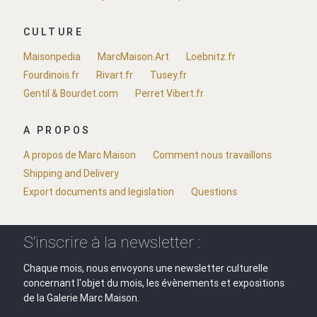
CULTURE
Maisonpedia
MarcMaison.Art
Loebnitz.fr
Fourdinois.fr
Rivart.fr
Tusey.fr
Gentil & Bourdet.com
Perret Vibert.fr
A PROPOS
A propos de Marc Maison
Comment nous travaillons
Shipping and Delivery
Export documents and legislation
Questions
S'inscrire à la newsletter :
Chaque mois, nous envoyons une newsletter culturelle
concernant l'objet du mois, les évènements et expositions
de la Galerie Marc Maison.