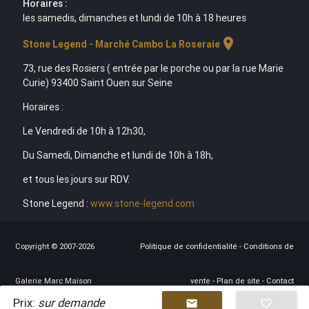
Horaires :
les samedis, dimanches et lundi de 10h à 18 heures
location_on
Stone Legend - Marché Cambo La Roseraie
73, rue des Rosiers ( entrée par le porche ou par la rue Marie
Curie) 93400 Saint Ouen sur Seine
Horaires :
Le Vendredi de 10h à 12h30,
Du Samedi, Dimanche et lundi de 10h à 18h,
et tous les jours sur RDV.
Stone Legend :
www.stone-legend.com
Copyright © 2007-2026
Politique de confidentialité
-
Conditions de
Galerie Marc Maison
vente
-
Plan de site
-
Contact
Prix:
sur demande
mail
favorite_border