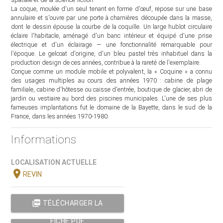
La coque, moulée d'un seul tenant en forme d'œuf, repose sur une base
annulaire et s'ouvre par une porte à charnières découpée dans la masse,
dont le dessin épouse la courbe de la coquille. Un large hublot circulaire
éclaire l'habitacle, aménagé d'un banc intérieur et équipé d'une prise
électrique et d'un éclairage — une fonctionnalité remarquable pour
l'époque. Le gelcoat d'origine, d'un bleu pastel très inhabituel dans la
production design de ces années, contribue à la rareté de l'exemplaire.
Conçue comme un module mobile et polyvalent, la « Coquine » a connu
des usages multiples au cours des années 1970 : cabine de plage
familiale, cabine d'hôtesse ou caisse d'entrée, boutique de glacier, abri de
jardin ou vestiaire au bord des piscines municipales. L'une de ses plus
fameuses implantations fut le domaine de la Bayette, dans le sud de la
France, dans les années 1970-1980.
Informations
LOCALISATION ACTUELLE
location_on
REVIN
picture_as_pdf
TÉLÉCHARGER LA
FICHE PDF