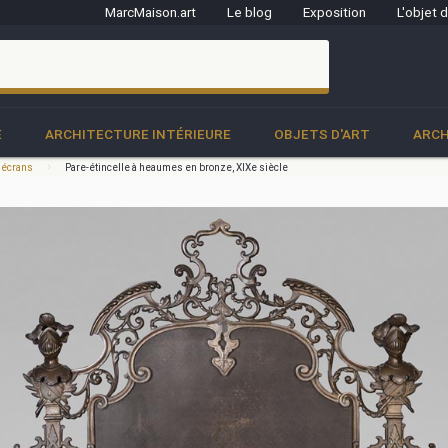
MarcMaison.art
Le blog
Exposition
L'objet 
clo
E
ARCHITECTURE INTÉRIEURE
OBJETS D'ART
ARCH
t écrans
Pare-étincelle à heaumes en bronze, XIXe siècle