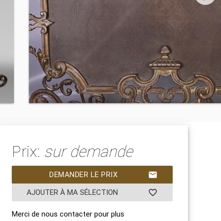
Prix:
sur demande
DEMANDER LE PRIX
mail
AJOUTER À MA SÉLECTION
favorite_border
Merci de nous contacter pour plus