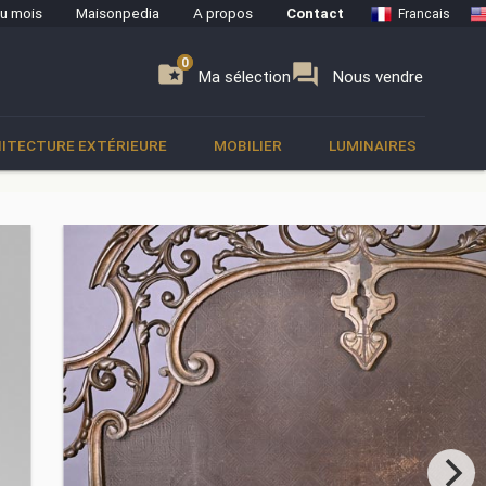
du mois
Maisonpedia
A propos
Contact
Francais
0
0
se
folder_special
forum
Ma sélection
Nous vendre
ITECTURE EXTÉRIEURE
MOBILIER
LUMINAIRES