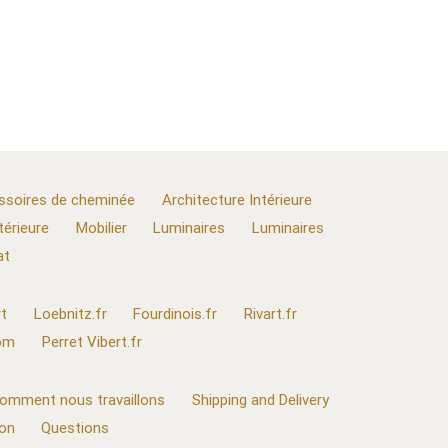
ssoires de cheminée
Architecture Intérieure
térieure
Mobilier
Luminaires
Luminaires
at
t
Loebnitz.fr
Fourdinois.fr
Rivart.fr
com
Perret Vibert.fr
omment nous travaillons
Shipping and Delivery
ion
Questions