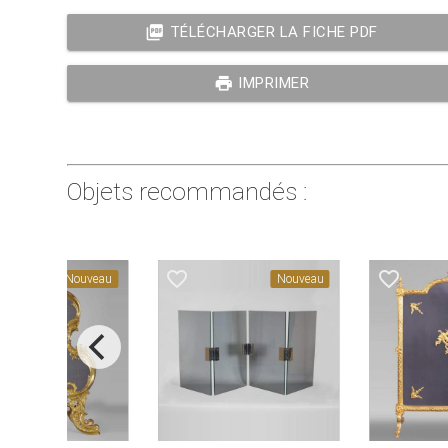
picture_as_pdf
TÉLÉCHARGER LA FICHE PDF
print
IMPRIMER
Objets recommandés :
favorite_border
favorite_border
Nouveau
Nouveau