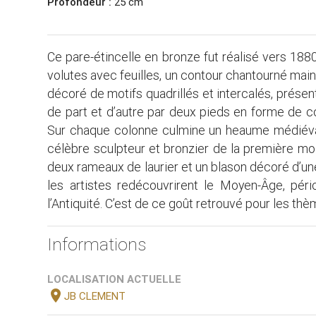
Profondeur :
25 cm
Ce pare-étincelle en bronze fut réalisé vers 1880.
volutes avec feuilles, un contour chantourné mainti
décoré de motifs quadrillés et intercalés, prése
de part et d’autre par deux pieds en forme de c
Sur chaque colonne culmine un heaume médiéval
célèbre sculpteur et bronzier de la première moi
deux rameaux de laurier et un blason décoré d’une 
les artistes redécouvrirent le Moyen-Âge, pér
l’Antiquité. C’est de ce goût retrouvé pour les 
Informations
LOCALISATION ACTUELLE
location_on
JB CLEMENT