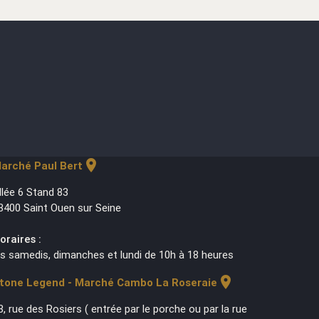
location_on
arché Paul Bert
llée 6 Stand 83
3400 Saint Ouen sur Seine
oraires :
es samedis, dimanches et lundi de 10h à 18 heures
location_on
tone Legend - Marché Cambo La Roseraie
3, rue des Rosiers ( entrée par le porche ou par la rue