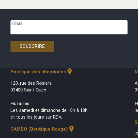
Email
SOUSCRIRE
location_on
Boutique des cheminées
M
120, rue des Rosiers
A
93400 Saint Ouen
9
Horaires :
H
Les samedi et dimanche de 10h à 18h
l
et tous les jours sur RDV.
S
location_on
CAMBO (Boutique Rouge)
7