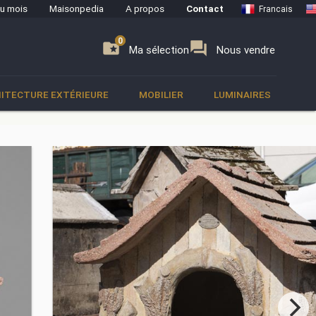
du mois
Maisonpedia
A propos
Contact
Francais
0
0
se
folder_special
forum
Ma sélection
Nous vendre
ITECTURE EXTÉRIEURE
MOBILIER
LUMINAIRES