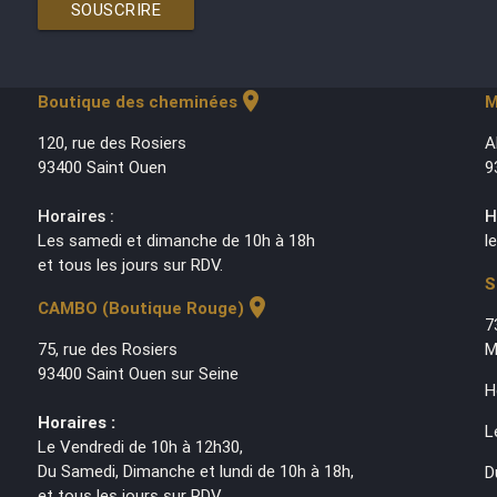
SOUSCRIRE
location_on
Boutique des cheminées
M
120, rue des Rosiers
A
93400 Saint Ouen
9
Horaires :
H
Les samedi et dimanche de 10h à 18h
l
et tous les jours sur RDV.
S
location_on
CAMBO (Boutique Rouge)
7
75, rue des Rosiers
M
93400 Saint Ouen sur Seine
H
Horaires :
L
Le Vendredi de 10h à 12h30,
Du Samedi, Dimanche et lundi de 10h à 18h,
D
et tous les jours sur RDV.