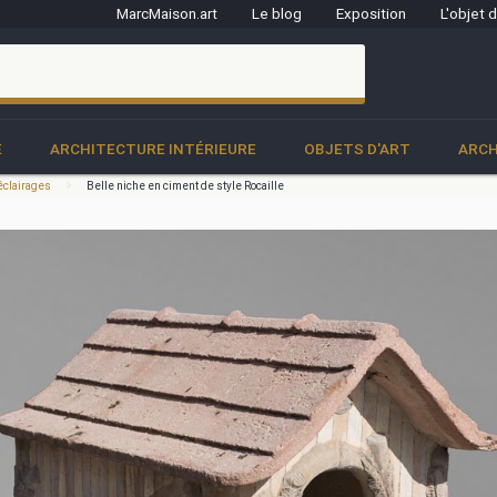
MarcMaison.art
Le blog
Exposition
L'objet 
clo
E
ARCHITECTURE INTÉRIEURE
OBJETS D'ART
ARCH
 éclairages
Belle niche en ciment de style Rocaille