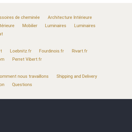
ssoires de cheminée
Architecture Intérieure
térieure
Mobilier
Luminaires
Luminaires
at
t
Loebnitz.fr
Fourdinois.fr
Rivart.fr
com
Perret Vibert.fr
omment nous travaillons
Shipping and Delivery
ion
Questions