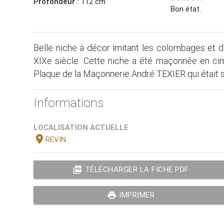
Profondeur :
112 cm
Bon état.
Belle niche à décor imitant les colombages et de s
XIXe siècle. Cette niche a été maçonnée en cim
Plaque de la Maçonnerie André TEXIER qui était s
Informations
LOCALISATION ACTUELLE
location_on
REVIN
picture_as_pdf
TÉLÉCHARGER LA FICHE PDF
print
IMPRIMER