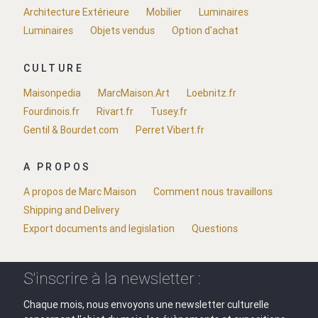
Architecture Extérieure
Mobilier
Luminaires
Luminaires
Objets vendus
Option d'achat
CULTURE
Maisonpedia
MarcMaison.Art
Loebnitz.fr
Fourdinois.fr
Rivart.fr
Tusey.fr
Gentil & Bourdet.com
Perret Vibert.fr
A PROPOS
A propos de Marc Maison
Comment nous travaillons
Shipping and Delivery
Export documents and legislation
Questions
S'inscrire à la newsletter :
Chaque mois, nous envoyons une newsletter culturelle