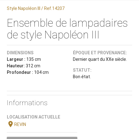
Style Napoléon III / Ref.14207
Ensemble de lampadaires
de style Napoléon III
DIMENSIONS
ÉPOQUE ET PROVENANCE:
Largeur :
135 cm
Dernier quart du XXe siècle.
Hauteur:
312 cm
STATUT:
Profondeur :
104 cm
Bon état.
Informations
LOCALISATION ACTUELLE
location_on
REVIN