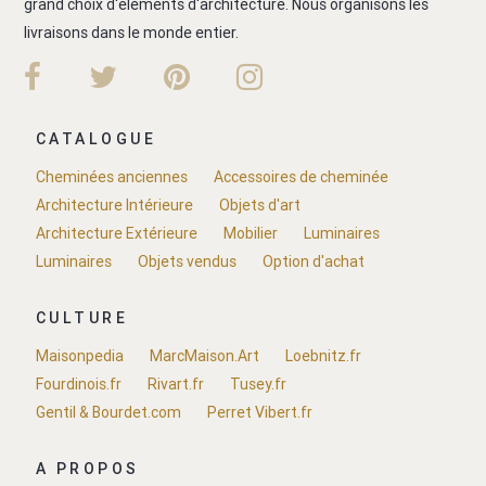
grand choix d'éléments d'architecture. Nous organisons les
livraisons dans le monde entier.
CATALOGUE
Cheminées anciennes
Accessoires de cheminée
Architecture Intérieure
Objets d'art
Architecture Extérieure
Mobilier
Luminaires
Luminaires
Objets vendus
Option d'achat
CULTURE
Maisonpedia
MarcMaison.Art
Loebnitz.fr
Fourdinois.fr
Rivart.fr
Tusey.fr
Gentil & Bourdet.com
Perret Vibert.fr
A PROPOS