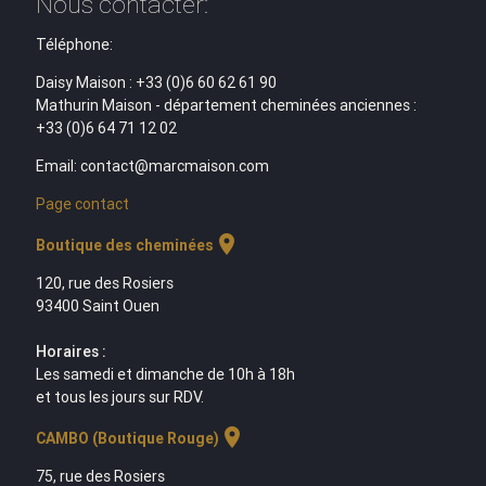
Nous contacter:
Téléphone:
Daisy Maison : +33 (0)6 60 62 61 90
Mathurin Maison - département cheminées anciennes :
+33 (0)6 64 71 12 02
Email: contact@marcmaison.com
Page contact
location_on
Boutique des cheminées
120, rue des Rosiers
93400 Saint Ouen
Horaires :
Les samedi et dimanche de 10h à 18h
et tous les jours sur RDV.
location_on
CAMBO (Boutique Rouge)
75, rue des Rosiers