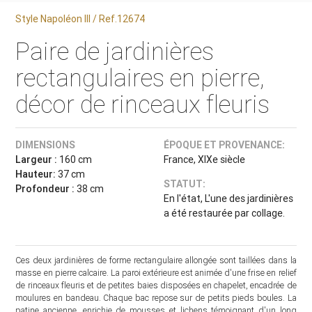
Style Napoléon III / Ref.12674
Paire de jardinières
rectangulaires en pierre,
décor de rinceaux fleuris
DIMENSIONS
ÉPOQUE ET PROVENANCE:
Largeur :
160 cm
France, XIXe siècle
Hauteur:
37 cm
STATUT:
Profondeur :
38 cm
En l'état, L'une des jardinières
a été restaurée par collage.
Ces deux jardinières de forme rectangulaire allongée sont taillées dans la
masse en pierre calcaire. La paroi extérieure est animée d'une frise en relief
de rinceaux fleuris et de petites baies disposées en chapelet, encadrée de
moulures en bandeau. Chaque bac repose sur de petits pieds boules. La
patine ancienne, enrichie de mousses et lichens témoignant d'un long