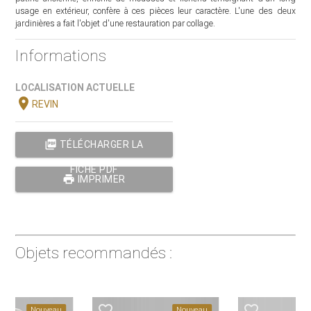
usage en extérieur, confère à ces pièces leur caractère. L'une des deux
jardinières a fait l'objet d'une restauration par collage.
Informations
LOCALISATION ACTUELLE
location_on
REVIN
picture_as_pdf
TÉLÉCHARGER LA
FICHE PDF
print
IMPRIMER
Objets recommandés :
favorite_border
favorite_border
Nouveau
Nouveau