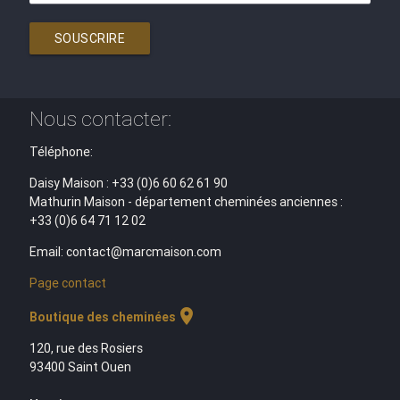
SOUSCRIRE
Nous contacter:
Téléphone:
Daisy Maison : +33 (0)6 60 62 61 90
Mathurin Maison - département cheminées anciennes :
+33 (0)6 64 71 12 02
Email: contact@marcmaison.com
Page contact
location_on
Boutique des cheminées
120, rue des Rosiers
93400 Saint Ouen