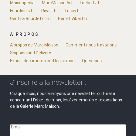
Maisonpedia
MarcMaison.Art
Loebnitz.fr
Fourdinois.fr
Rivart.fr
Tusey.fr
Gentil & Bourdet.com
Perret Vibert.fr
A PROPOS
A propos de Marc Maison
Comment nous travaillons
Shipping and Delivery
Export documents and legislation
Questions
S'inscrire à la newsletter :
Chaque mois, nous envoyons une newsletter culturelle
concernant l'objet du mois, les évènements et expositions
de la Galerie Marc Maison.
Email