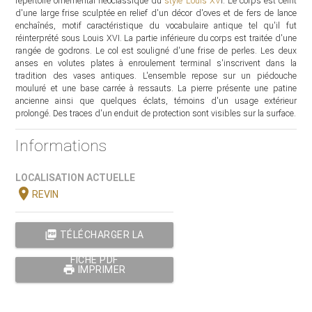
répertoire ornemental néoclassique du
style Louis XV
I. Le corps est ceint
d'une large frise sculptée en relief d'un décor d'oves et de fers de lance
enchaînés, motif caractéristique du vocabulaire antique tel qu'il fut
réinterprété sous Louis XVI. La partie inférieure du corps est traitée d'une
rangée de godrons. Le col est souligné d'une frise de perles. Les deux
anses en volutes plates à enroulement terminal s'inscrivent dans la
tradition des vases antiques. L'ensemble repose sur un piédouche
mouluré et une base carrée à ressauts. La pierre présente une patine
ancienne ainsi que quelques éclats, témoins d'un usage extérieur
prolongé. Des traces d'un enduit de protection sont visibles sur la surface.
Informations
LOCALISATION ACTUELLE
location_on
REVIN
picture_as_pdf
TÉLÉCHARGER LA
FICHE PDF
print
IMPRIMER