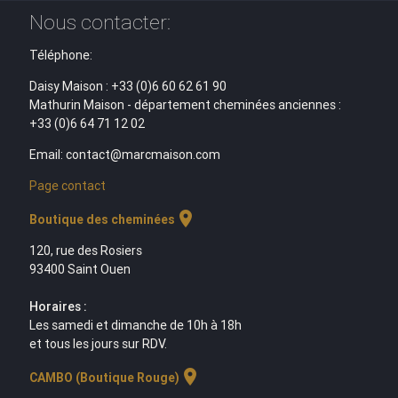
Nous contacter:
Téléphone:
Daisy Maison : +33 (0)6 60 62 61 90
Mathurin Maison - département cheminées anciennes :
+33 (0)6 64 71 12 02
Email: contact@marcmaison.com
Page contact
location_on
Boutique des cheminées
120, rue des Rosiers
93400 Saint Ouen
Horaires :
Les samedi et dimanche de 10h à 18h
et tous les jours sur RDV.
location_on
CAMBO (Boutique Rouge)