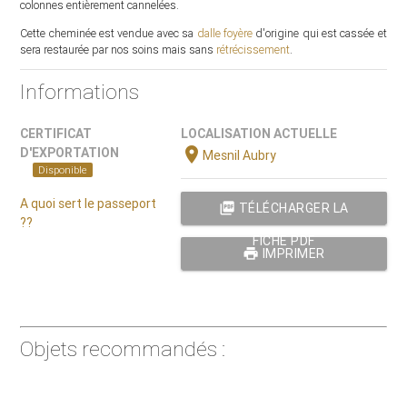
colonnes entièrement cannelées.
Cette cheminée est vendue avec sa
dalle foyère
d'origine qui est cassée et
sera restaurée par nos soins mais sans
rétrécissement
.
Informations
CERTIFICAT
LOCALISATION ACTUELLE
location_on
D'EXPORTATION
Mesnil Aubry
Disponible
A quoi sert le passeport
picture_as_pdf
TÉLÉCHARGER LA
??
FICHE PDF
print
IMPRIMER
Objets recommandés :