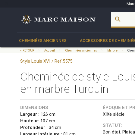
Marc
account_box
search
CHEMINÉES ANCIENNES
ACCESSOIRES DE CHEMINÉ
< RETOUR
Accueil
Cheminées anciennes
Marbre
Chemi
Style Louis XVI / Ref.5575
Cheminée de style Loui
en marbre Turquin
DIMENSIONS
ÉPOQUE ET P
Largeur :
126 cm
XIXe siècle
Hauteur:
107 cm
STATUT:
Profondeur :
34 cm
Bon état. Platea
Largeur intérieure :
81 cm