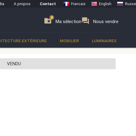
ia
A propos
Contact
Francais
English
Russe
0
0
se
folder_special
forum
Ma sélection
Nous vendre
ITECTURE EXTÉRIEURE
MOBILIER
LUMINAIRES
VENDU