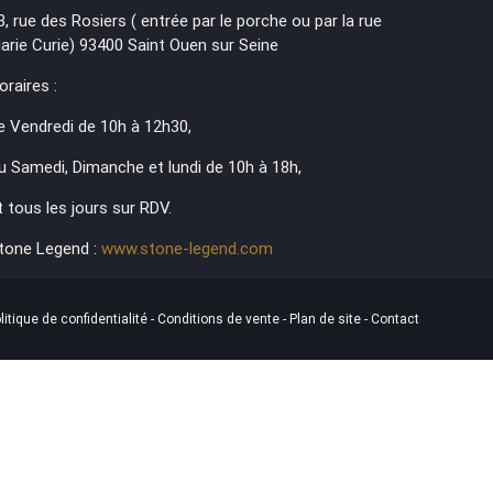
3, rue des Rosiers ( entrée par le porche ou par la rue
arie Curie) 93400 Saint Ouen sur Seine
oraires :
e Vendredi de 10h à 12h30,
u Samedi, Dimanche et lundi de 10h à 18h,
t tous les jours sur RDV.
tone Legend :
www.stone-legend.com
litique de confidentialité
-
Conditions de vente
-
Plan de site
-
Contact