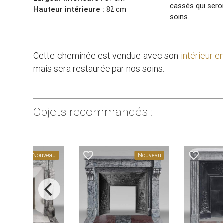
cassés qui sero
Hauteur intérieure :
82 cm
soins.
Cette cheminée est vendue avec son
intérieur e
mais sera restaurée par nos soins.
Objets recommandés :
favorite_border
favorite_border
Nouveau
Nouveau