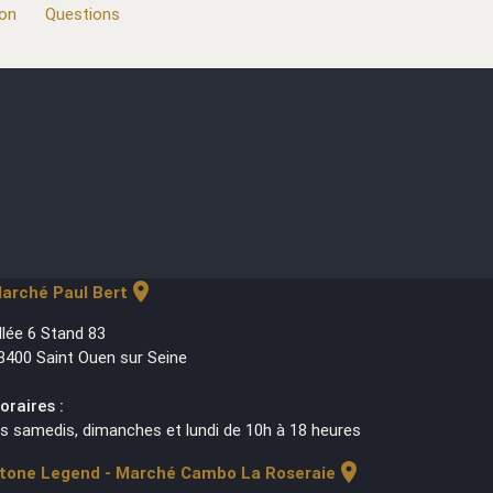
ion
Questions
location_on
arché Paul Bert
llée 6 Stand 83
3400 Saint Ouen sur Seine
oraires :
es samedis, dimanches et lundi de 10h à 18 heures
location_on
tone Legend - Marché Cambo La Roseraie