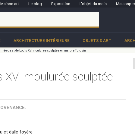
Maison.art
Le blog
Exposition
L'objet du mois
Maisonped
clo
E
ARCHITECTURE INTÉRIEURE
OBJETS D'ART
ARCH
née de style Louis XVI moulurée sculptée en marbre Turquin
s XVI moulurée sculptée
ROVENANCE:
u et dalle foyère