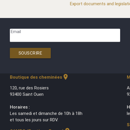
Export documents and legislat
Email
SOUSCRIRE
location_on
Boutique des cheminées
M
120, rue des Rosiers
A
93400 Saint Ouen
9
Horaires :
H
Les samedi et dimanche de 10h à 18h
l
et tous les jours sur RDV.
S