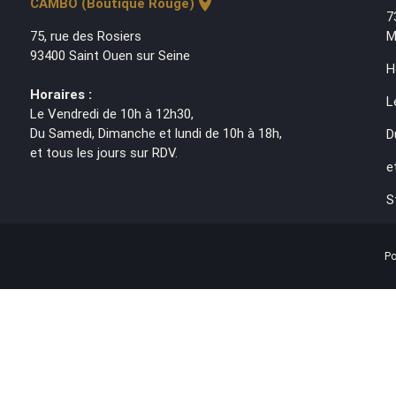
location_on
CAMBO (Boutique Rouge)
7
75, rue des Rosiers
M
93400 Saint Ouen sur Seine
H
Horaires :
L
Le Vendredi de 10h à 12h30,
Du Samedi, Dimanche et lundi de 10h à 18h,
D
et tous les jours sur RDV.
e
S
Po