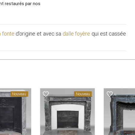
nt restaurés par nos
n fonte
d'origine et avec sa
dalle foyère
qui est cassée
favorite_border
favorite_border
Nouveau
Nouveau