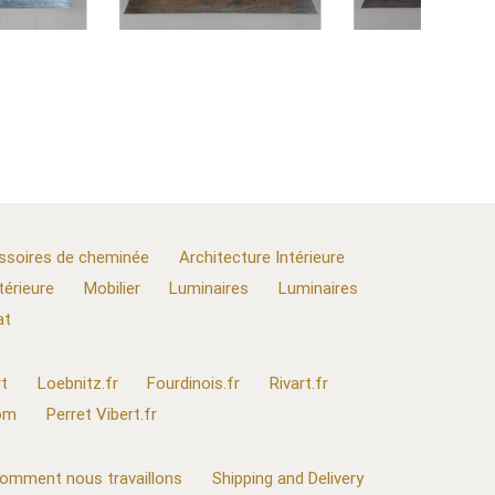
ssoires de cheminée
Architecture Intérieure
térieure
Mobilier
Luminaires
Luminaires
at
t
Loebnitz.fr
Fourdinois.fr
Rivart.fr
com
Perret Vibert.fr
omment nous travaillons
Shipping and Delivery