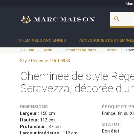
Marc
account_box
search
CHEMINÉES ANCIENNES
ACCESSOIRES DE CHEMINÉ
< RETOUR
Accueil
Cheminées anciennes
Marbre
Chemi
Style Régence / Ref.5953
Cheminée de style Rég
Seravezza, décorée d'un
DIMENSIONS
ÉPOQUE ET P
Largeur :
150 cm
France, fin du X
Hauteur:
112 cm
STATUT:
Profondeur :
37 cm
Bon état
Largeur intérieure :
112 cm