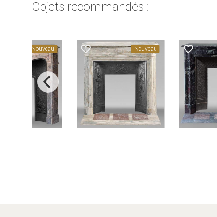
Objets recommandés :
favorite_border
favorite_border
Nouveau
Nouveau