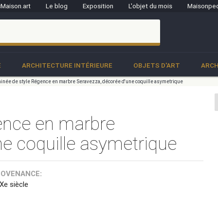
Maison.art
Le blog
Exposition
L'objet du mois
Maisonped
clo
E
ARCHITECTURE INTÉRIEURE
OBJETS D'ART
ARCH
née de style Régence en marbre Seravezza, décorée d'une coquille asymetrique
ence en marbre
e coquille asymetrique
ROVENANCE:
IXe siècle