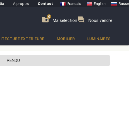
ia
A propos
Contact
Francais
English
Russe
0
0
se
folder_special
forum
Ma sélection
Nous vendre
ITECTURE EXTÉRIEURE
MOBILIER
LUMINAIRES
VENDU