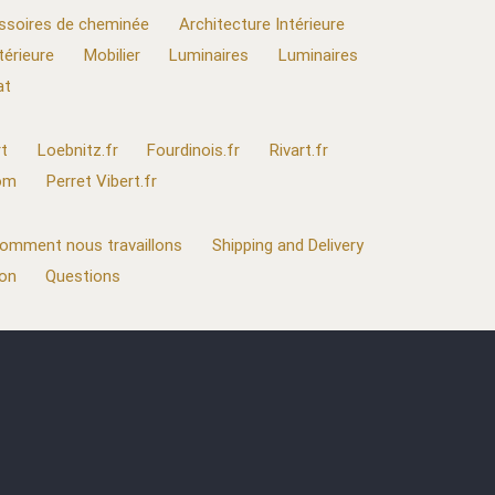
ssoires de cheminée
Architecture Intérieure
térieure
Mobilier
Luminaires
Luminaires
at
t
Loebnitz.fr
Fourdinois.fr
Rivart.fr
com
Perret Vibert.fr
omment nous travaillons
Shipping and Delivery
ion
Questions