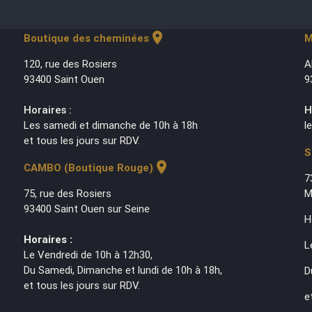
location_on
Boutique des cheminées
M
120, rue des Rosiers
A
93400 Saint Ouen
9
Horaires :
H
Les samedi et dimanche de 10h à 18h
l
et tous les jours sur RDV.
S
location_on
CAMBO (Boutique Rouge)
7
75, rue des Rosiers
M
93400 Saint Ouen sur Seine
H
Horaires :
L
Le Vendredi de 10h à 12h30,
Du Samedi, Dimanche et lundi de 10h à 18h,
D
et tous les jours sur RDV.
e