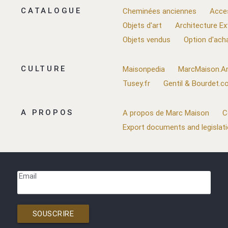
CATALOGUE
Cheminées anciennes
Acce
Objets d'art
Architecture Ex
Objets vendus
Option d'ach
CULTURE
Maisonpedia
MarcMaison.Ar
Tusey.fr
Gentil & Bourdet.
A PROPOS
A propos de Marc Maison
C
Export documents and legislat
Email
SOUSCRIRE