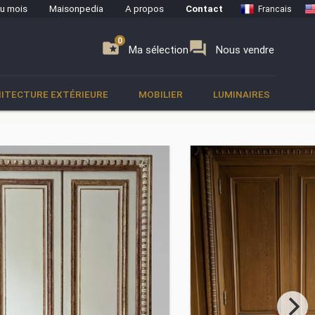
du mois
Maisonpedia
A propos
Contact
Francais
0
0
se
folder_special
forum
Ma sélection
Nous vendre
ITECTURE EXTÉRIEURE
MOBILIER
LUMINAIRES