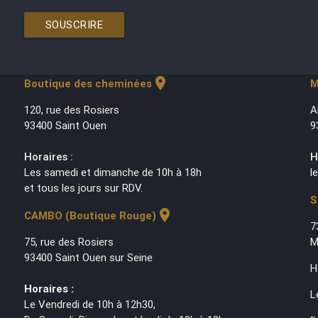
SOUSCRIRE
location_on
Boutique des cheminées
M
120, rue des Rosiers
A
93400 Saint Ouen
9
Horaires :
H
Les samedi et dimanche de 10h à 18h
l
et tous les jours sur RDV.
S
location_on
CAMBO (Boutique Rouge)
7
75, rue des Rosiers
M
93400 Saint Ouen sur Seine
H
Horaires :
L
Le Vendredi de 10h à 12h30,