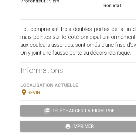
Profondeur :
9 cm
Bon état.
Lot comprenant trois doubles portes de la fin 
mais peintes sur le côté principal uniformémen
aux couleurs assorties, sont ornés d'une frise d'ov
On y joint une fausse porte au décors identique.
Informations
LOCALISATION ACTUELLE
location_on
REVIN
picture_as_pdf
TÉLÉCHARGER LA FICHE PDF
print
IMPRIMER