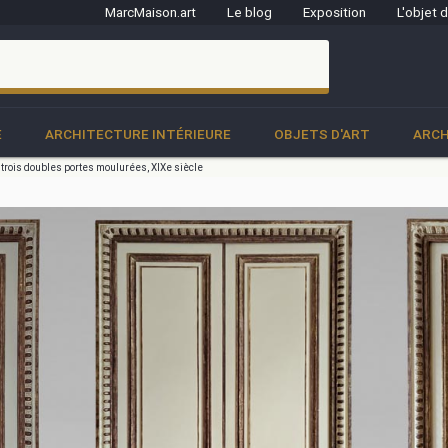
MarcMaison.art
Le blog
Exposition
L'objet 
clo
E
ARCHITECTURE INTÉRIEURE
OBJETS D'ART
ARCH
 trois doubles portes moulurées, XIXe siècle