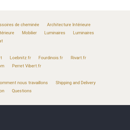
ssoires de cheminée
Architecture Intérieure
térieure
Mobilier
Luminaires
Luminaires
at
t
Loebnitz.fr
Fourdinois.fr
Rivart.fr
com
Perret Vibert.fr
omment nous travaillons
Shipping and Delivery
ion
Questions