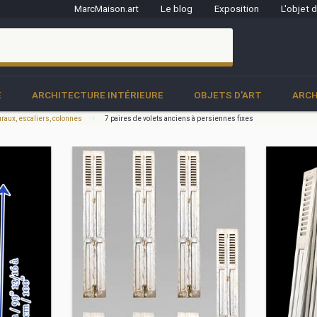
MarcMaison.art
Le blog
Exposition
L'objet 
clo
E
ARCHITECTURE INTÉRIEURE
OBJETS D'ART
ARCH
raux, escaliers, colonnes
7 paires de volets anciens à persiennes fixes