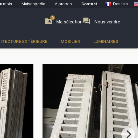
du mois
Maisonpedia
A propos
Contact
Francais
0
0
se
folder_special
forum
Ma sélection
Nous vendre
ITECTURE EXTÉRIEURE
MOBILIER
LUMINAIRES