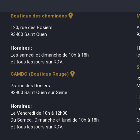
location_on
Boutique des cheminées
M
120, rue des Rosiers
A
93400 Saint Ouen
9
Horaires :
H
Les samedi et dimanche de 10h à 18h
l
et tous les jours sur RDV.
S
location_on
CAMBO (Boutique Rouge)
7
75, rue des Rosiers
M
93400 Saint Ouen sur Seine
H
Horaires :
L
Le Vendredi de 10h à 12h30,
Du Samedi, Dimanche et lundi de 10h à 18h,
D
et tous les jours sur RDV.
e