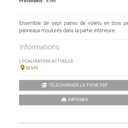
Profondeur :
6 cm
Ensemble de sept paires de volets en bois pei
panneaux moulurés dans la partie inférieure.
Informations
LOCALISATION ACTUELLE
location_on
REVIN
picture_as_pdf
TÉLÉCHARGER LA FICHE PDF
print
IMPRIMER