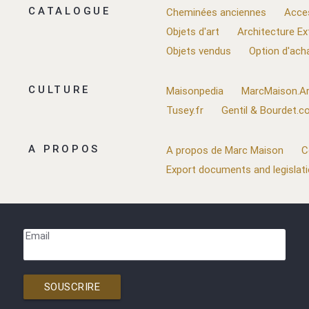
CATALOGUE
Cheminées anciennes
Acce
Objets d'art
Architecture Ex
Objets vendus
Option d'ach
CULTURE
Maisonpedia
MarcMaison.Ar
Tusey.fr
Gentil & Bourdet.
A PROPOS
A propos de Marc Maison
C
Export documents and legislat
Email
SOUSCRIRE