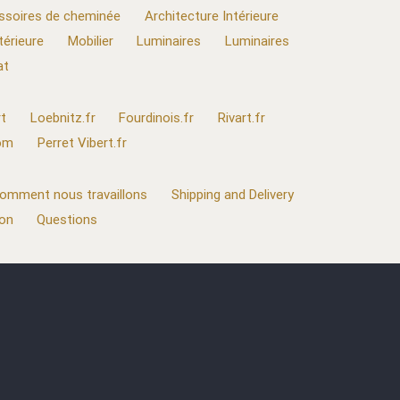
ssoires de cheminée
Architecture Intérieure
térieure
Mobilier
Luminaires
Luminaires
at
t
Loebnitz.fr
Fourdinois.fr
Rivart.fr
com
Perret Vibert.fr
omment nous travaillons
Shipping and Delivery
ion
Questions