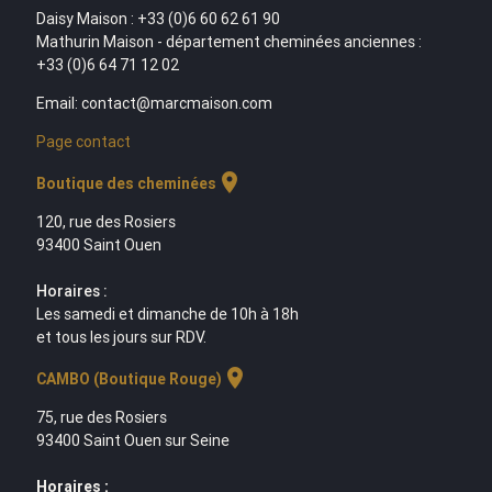
Daisy Maison : +33 (0)6 60 62 61 90
Mathurin Maison - département cheminées anciennes :
+33 (0)6 64 71 12 02
Email: contact@marcmaison.com
Page contact
location_on
Boutique des cheminées
120, rue des Rosiers
93400 Saint Ouen
Horaires :
Les samedi et dimanche de 10h à 18h
et tous les jours sur RDV.
location_on
CAMBO (Boutique Rouge)
75, rue des Rosiers
93400 Saint Ouen sur Seine
Horaires :