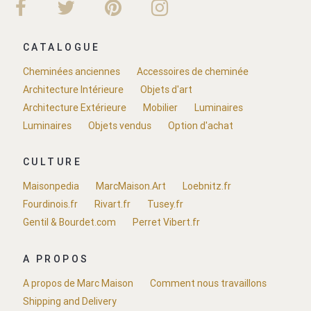
CATALOGUE
Cheminées anciennes
Accessoires de cheminée
Architecture Intérieure
Objets d'art
Architecture Extérieure
Mobilier
Luminaires
Luminaires
Objets vendus
Option d'achat
CULTURE
Maisonpedia
MarcMaison.Art
Loebnitz.fr
Fourdinois.fr
Rivart.fr
Tusey.fr
Gentil & Bourdet.com
Perret Vibert.fr
A PROPOS
A propos de Marc Maison
Comment nous travaillons
Shipping and Delivery