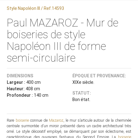
Style Napoléon III / Ref.14593
Paul MAZAROZ - Mur de
boiseries de style
Napoléon III de forme
semi-circulaire
DIMENSIONS
ÉPOQUE ET PROVENANCE:
Largeur :
400 cm
XIXe siècle.
Hauteur:
408 cm
STATUT:
Profondeur :
140 cm
Bon état.
Rare
boiserie
connue de
Mazaroz
, le mur s’articule autour de la cheminée
centrale surmontée d’un miroir présenté dans un cadre architectural très
orné. Le style décoratif employé, se démarquant par son éclectisme, est
caractéristique des ouvrages fastueux du Second Empire. La
boiserie