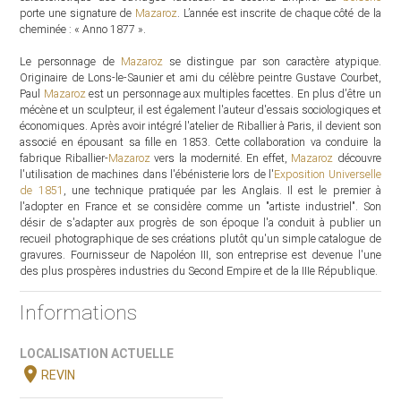
porte une signature de
Mazaroz
. L’année est inscrite de chaque côté de la
cheminée : « Anno 1877 ».
Le personnage de
Mazaroz
se distingue par son caractère atypique.
Originaire de Lons-le-Saunier et ami du célèbre peintre Gustave Courbet,
Paul
Mazaroz
est un personnage aux multiples facettes. En plus d'être un
mécène et un sculpteur, il est également l'auteur d'essais sociologiques et
économiques. Après avoir intégré l'atelier de Riballier à Paris, il devient son
associé en épousant sa fille en 1853. Cette collaboration va conduire la
fabrique Riballier-
Mazaroz
vers la modernité. En effet,
Mazaroz
découvre
l'utilisation de machines dans l'ébénisterie lors de l'
Exposition Universelle
de 1851
, une technique pratiquée par les Anglais. Il est le premier à
l'adopter en France et se considère comme un "artiste industriel". Son
désir de s'adapter aux progrès de son époque l'a conduit à publier un
recueil photographique de ses créations plutôt qu'un simple catalogue de
gravures. Fournisseur de Napoléon III, son entreprise est devenue l'une
des plus prospères industries du Second Empire et de la IIIe République.
Informations
LOCALISATION ACTUELLE
location_on
REVIN