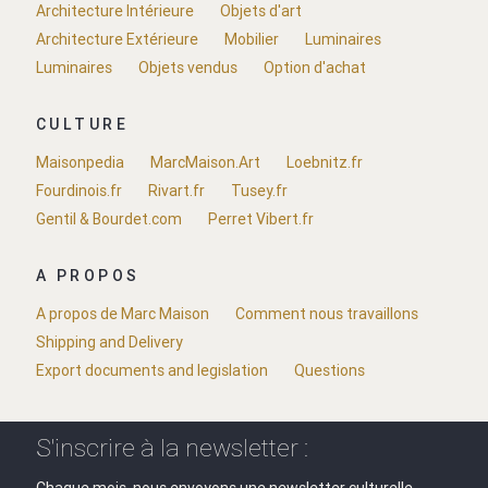
Architecture Intérieure
Objets d'art
Architecture Extérieure
Mobilier
Luminaires
Luminaires
Objets vendus
Option d'achat
CULTURE
Maisonpedia
MarcMaison.Art
Loebnitz.fr
Fourdinois.fr
Rivart.fr
Tusey.fr
Gentil & Bourdet.com
Perret Vibert.fr
A PROPOS
A propos de Marc Maison
Comment nous travaillons
Shipping and Delivery
Export documents and legislation
Questions
S'inscrire à la newsletter :
Chaque mois, nous envoyons une newsletter culturelle