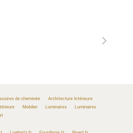
ssoires de cheminée
Architecture Intérieure
térieure
Mobilier
Luminaires
Luminaires
at
t
Loebnitz.fr
Fourdinois.fr
Rivart.fr