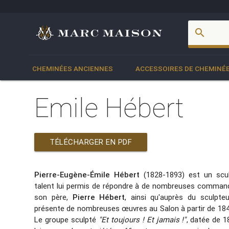
account_box
search
CHEMINÉES ANCIENNES
ACCESSOIRES DE CHEMINÉ
Emile Hébert
TÉLÉCHARGER EN PDF
Pierre-Eugène-Émile Hébert
(1828-1893) est un scul
talent lui permis de répondre à de nombreuses commandes
son père,
Pierre Hébert
, ainsi qu'auprès du sculpte
présente de nombreuses œuvres au Salon à partir de 1849 e
Le groupe sculpté
"Et toujours ! Et jamais !"
, datée de 1