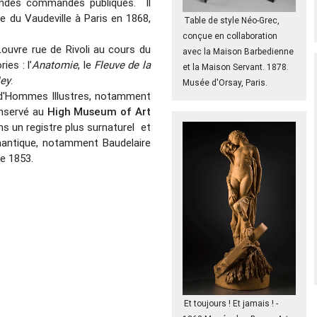
randes commandes publiques. Il
 du Vaudeville à Paris en 1868,
Table de style Néo-Grec,
conçue en collaboration
ouvre rue de Rivoli au cours du
avec la Maison Barbedienne
ies : l’
Anatomie
, le
Fleuve de la
et la Maison Servant. 1878.
Ney
.
Musée d'Orsay, Paris.
s d'Hommes Illustres, notamment
onservé au
High Museum of Art
s un registre plus surnaturel et
mantique, notamment Baudelaire
e 1853.
Et toujours ! Et jamais ! -