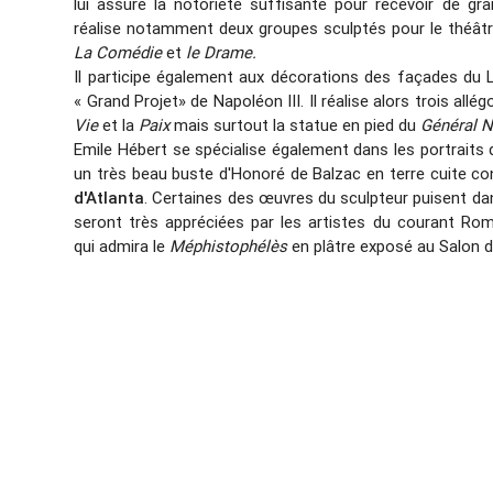
lui assure la notoriété suffisante pour recevoir de g
réalise notamment deux groupes sculptés pour le théâtre
La Comédie
et
le Drame.
Il participe également aux décorations des façades du L
« Grand Projet» de Napoléon III. Il réalise alors trois allégor
Vie
et la
Paix
mais surtout la statue en pied du
Général 
Emile Hébert se spécialise également dans les portrait
un très beau buste d'Honoré de Balzac en terre cuite c
d'Atlanta
. Certaines des œuvres du sculpteur puisent dan
seront très appréciées par les artistes du courant Ro
qui admira le
Méphistophélès
en plâtre exposé au Salon d