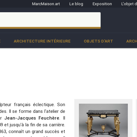
MarcMaison.art
Le blog
Exposition
L'objet 
clo
E
ARCHITECTURE INTÉRIEURE
OBJETS D'ART
ARCH
pteur français éclectique. Son
. Il se forme dans l'atelier de
ur
Jean-Jacques Feuchère
. Il
t jusqu'à la fin de sa carrière.
863, connaît un grand succès et