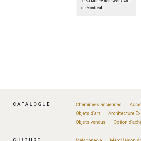
1863 Musée des Beaux-Arts
de Montréal
CATALOGUE
Cheminées anciennes
Acce
Objets d'art
Architecture Ex
Objets vendus
Option d'ach
CULTURE
Maisonpedia
MarcMaison.Ar