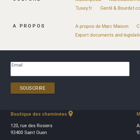
Tusey.fr
Gentil & Bourdet.
A PROPOS
A propos de Marc Maison
C
Export documents and legislat
Email
SOUSCRIRE
location_on
Boutique des cheminées
M
120, rue des Rosiers
A
93400 Saint Ouen
9