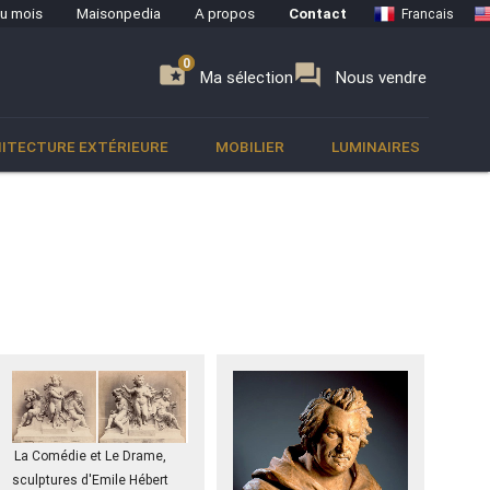
du mois
Maisonpedia
A propos
Contact
Francais
0
0
se
folder_special
forum
Ma sélection
Nous vendre
ITECTURE EXTÉRIEURE
MOBILIER
LUMINAIRES
La Comédie et Le Drame,
sculptures d'Emile Hébert