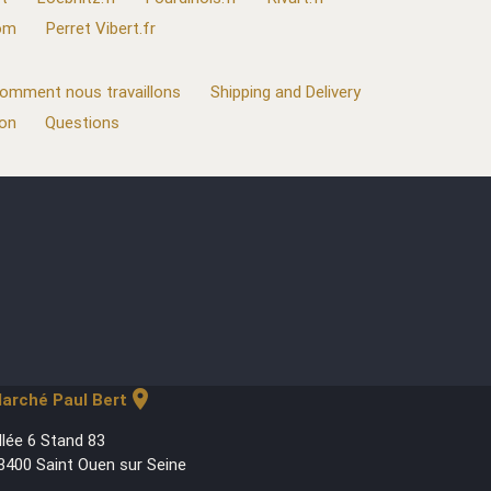
com
Perret Vibert.fr
omment nous travaillons
Shipping and Delivery
ion
Questions
location_on
arché Paul Bert
llée 6 Stand 83
3400 Saint Ouen sur Seine