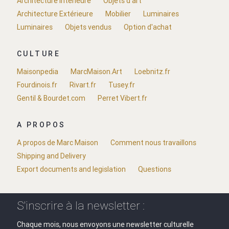
Architecture Intérieure
Objets d'art
Architecture Extérieure
Mobilier
Luminaires
Luminaires
Objets vendus
Option d'achat
CULTURE
Maisonpedia
MarcMaison.Art
Loebnitz.fr
Fourdinois.fr
Rivart.fr
Tusey.fr
Gentil & Bourdet.com
Perret Vibert.fr
A PROPOS
A propos de Marc Maison
Comment nous travaillons
Shipping and Delivery
Export documents and legislation
Questions
S'inscrire à la newsletter :
Chaque mois, nous envoyons une newsletter culturelle