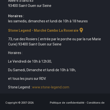
Allée 6 Stand 83
93400 Saint Ouen sur Seine
Horaires :
les samedis, dimanches et lundi de 10h à 18 heures
location_on
Stone Legend - Marché Cambo La Roseraie
73, rue des Rosiers ( entrée par le porche ou par la rue Marie
Curie) 93400 Saint Ouen sur Seine
Horaires :
Le Vendredi de 10h à 12h30,
Du Samedi, Dimanche et lundi de 10h à 18h,
et tous les jours sur RDV.
Stone Legend :
www.stone-legend.com
Copyright © 2007-2026
Politique de confidentialité
-
Conditions de