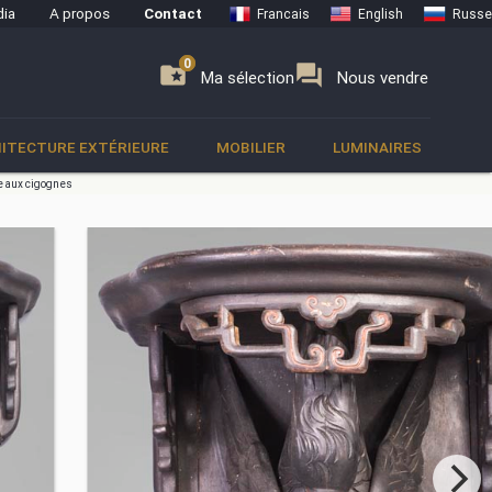
ia
A propos
Contact
Francais
English
Russe
0
0
se
folder_special
forum
Ma sélection
Nous vendre
ITECTURE EXTÉRIEURE
MOBILIER
LUMINAIRES
e aux cigognes