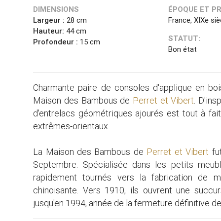
DIMENSIONS
ÉPOQUE ET P
Largeur :
28 cm
France, XIXe siè
Hauteur:
44 cm
STATUT:
Profondeur :
15 cm
Bon état
Charmante paire de consoles d'applique en bois 
Maison des Bambous de
Perret et Vibert
. D'ins
d'entrelacs géométriques ajourés est tout à fai
extrêmes-orientaux.
La Maison des Bambous de
Perret et Vibert
fu
Septembre. Spécialisée dans les petits meub
rapidement tournés vers la fabrication de me
chinoisante. Vers 1910, ils ouvrent une succu
jusqu'en 1994, année de la fermeture définitive 