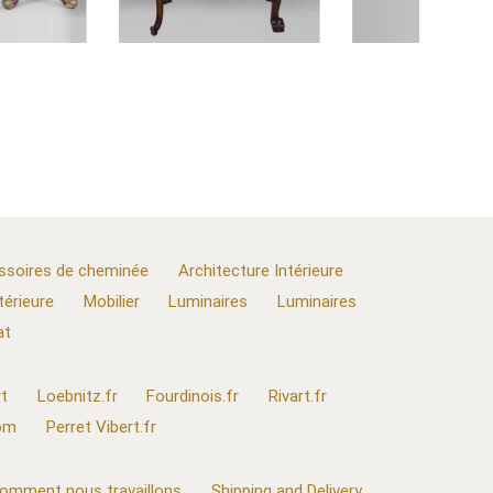
ssoires de cheminée
Architecture Intérieure
térieure
Mobilier
Luminaires
Luminaires
at
t
Loebnitz.fr
Fourdinois.fr
Rivart.fr
com
Perret Vibert.fr
omment nous travaillons
Shipping and Delivery