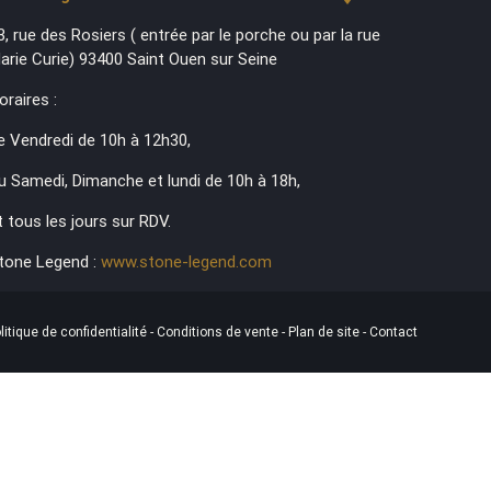
3, rue des Rosiers ( entrée par le porche ou par la rue
arie Curie) 93400 Saint Ouen sur Seine
oraires :
e Vendredi de 10h à 12h30,
u Samedi, Dimanche et lundi de 10h à 18h,
t tous les jours sur RDV.
tone Legend :
www.stone-legend.com
litique de confidentialité
-
Conditions de vente
-
Plan de site
-
Contact