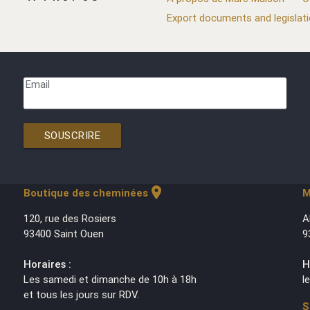
Export documents and legislat
Email
SOUSCRIRE
location_on
Boutique des cheminées
M
120, rue des Rosiers
A
93400 Saint Ouen
9
Horaires :
H
Les samedi et dimanche de 10h à 18h
l
et tous les jours sur RDV.
S