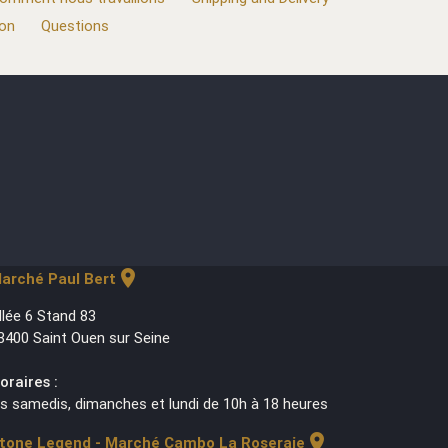
ion
Questions
location_on
arché Paul Bert
llée 6 Stand 83
3400 Saint Ouen sur Seine
oraires :
es samedis, dimanches et lundi de 10h à 18 heures
location_on
tone Legend - Marché Cambo La Roseraie