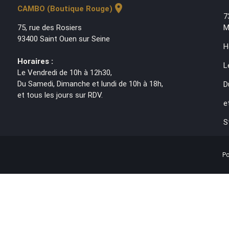
location_on
CAMBO (Boutique Rouge)
7
75, rue des Rosiers
M
93400 Saint Ouen sur Seine
H
Horaires :
L
Le Vendredi de 10h à 12h30,
Du Samedi, Dimanche et lundi de 10h à 18h,
D
et tous les jours sur RDV.
e
S
Po