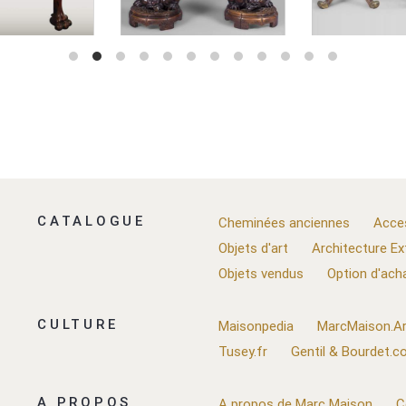
CATALOGUE
Cheminées anciennes
Acce
Objets d'art
Architecture Ex
Objets vendus
Option d'ach
CULTURE
Maisonpedia
MarcMaison.Ar
Tusey.fr
Gentil & Bourdet.
A PROPOS
A propos de Marc Maison
C