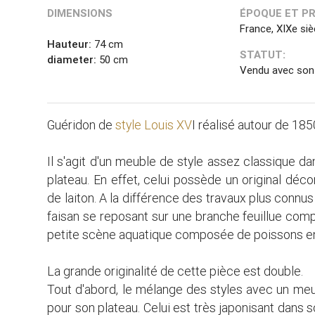
DIMENSIONS
ÉPOQUE ET P
France, XIXe siè
Hauteur:
74 cm
STATUT:
diameter:
50 cm
Vendu avec son 
Guéridon de
style Louis XV
I réalisé autour de 18
Il s'agit d'un meuble de style assez classique dans
plateau. En effet, celui possède un original déco
de laiton. A la différence des travaux plus connus 
faisan se reposant sur une branche feuillue comp
petite scène aquatique composée de poissons en
La grande originalité de cette pièce est double.
Tout d'abord, le mélange des styles avec un meub
pour son plateau. Celui est très japonisant dans so