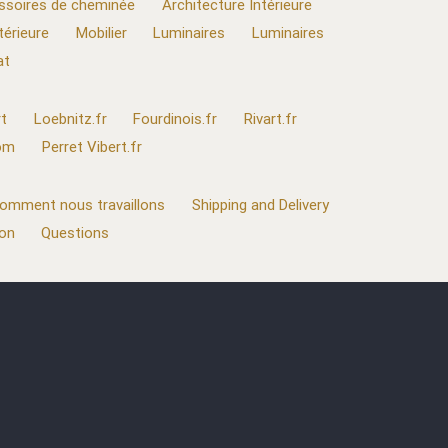
ssoires de cheminée
Architecture Intérieure
térieure
Mobilier
Luminaires
Luminaires
at
t
Loebnitz.fr
Fourdinois.fr
Rivart.fr
com
Perret Vibert.fr
omment nous travaillons
Shipping and Delivery
ion
Questions