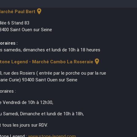
location_on
arché Paul Bert
llée 6 Stand 83
3400 Saint Ouen sur Seine
oraires :
es samedis, dimanches et lundi de 10h à 18 heures
location_on
tone Legend - Marché Cambo La Roseraie
3, rue des Rosiers ( entrée par le porche ou par la rue
arie Curie) 93400 Saint Ouen sur Seine
oraires :
e Vendredi de 10h à 12h30,
u Samedi, Dimanche et lundi de 10h à 18h,
t tous les jours sur RDV.
tone Legend :
www.stone-legend.com