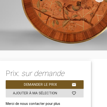
Prix:
sur demande
DEMANDER LE PRIX
mail
AJOUTER À MA SÉLECTION
favorite_border
Merci de nous contacter pour plus