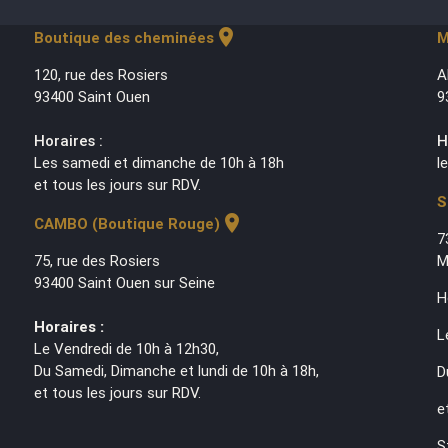
location_on
Boutique des cheminées
M
120, rue des Rosiers
A
93400 Saint Ouen
9
Horaires :
H
Les samedi et dimanche de 10h à 18h
l
et tous les jours sur RDV.
S
location_on
CAMBO (Boutique Rouge)
7
75, rue des Rosiers
M
93400 Saint Ouen sur Seine
H
Horaires :
L
Le Vendredi de 10h à 12h30,
Du Samedi, Dimanche et lundi de 10h à 18h,
D
et tous les jours sur RDV.
e
S