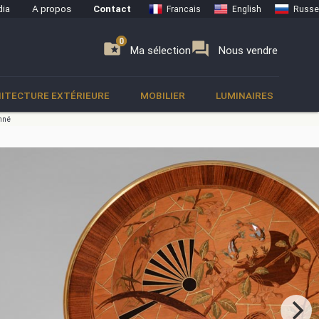
ia
A propos
Contact
Francais
English
Russe
0
0
se
folder_special
forum
Ma sélection
Nous vendre
ITECTURE EXTÉRIEURE
MOBILIER
LUMINAIRES
onné