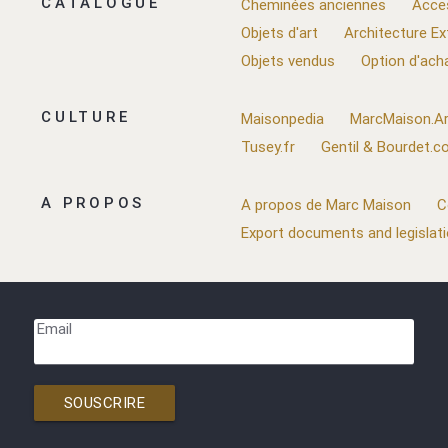
CATALOGUE
Cheminées anciennes
Acce
Objets d'art
Architecture Ex
Objets vendus
Option d'ach
CULTURE
Maisonpedia
MarcMaison.Ar
Tusey.fr
Gentil & Bourdet.
A PROPOS
A propos de Marc Maison
C
Export documents and legislat
Email
SOUSCRIRE