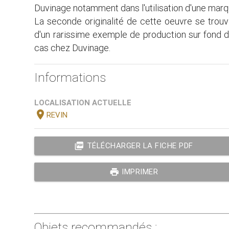
Duvinage notamment dans l'utilisation d'une marqu
La seconde originalité de cette oeuvre se trouve
d'un rarissime exemple de production sur fond de
cas chez Duvinage.
Informations
LOCALISATION ACTUELLE
location_on
REVIN
picture_as_pdf
TÉLÉCHARGER LA FICHE PDF
print
IMPRIMER
Objets recommandés :